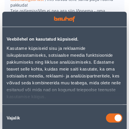
pakkuda!
Teie ostlemisrõõm ei pea aga siin lõppema - oma
uurimistööd saate jätkata, naastes
avalehele
või
kasutades meie võimsat otsingufunktsiooni, et leida
veelgi meelepärasemad valikuid. Head ostlemist!
Veebilehel on kasutatud küpsiseid.
• Kolme ringiga metallist taimetugi
Kasutame küpsiseid sisu ja reklaamide
• Mõeldud pottide ja aia taimete toetamiseks
isikupärastamiseks, sotsiaalse meedia funktsioonide
• Vastupidavad ja tänu oma rohelisele värvusele on
pakkumiseks ning liikluse analüüsimiseks. Edastame
need taime keskel peaaegu nähtamatud
teavet selle kohta, kuidas meie saiti kasutate, ka oma
• 14-päevane tagastusõigus.
sotsiaalse meedia, reklaami- ja analüüsipartneritele, kes
võivad seda kombineerida muu teabega, mida olete neile
esitanud või mida nad on kogunud teiepoolse teenuste
Tarne pole võimalik
kasutamise käigus.
Nõusoleku
Vajalik
valik
Sarnased tooted