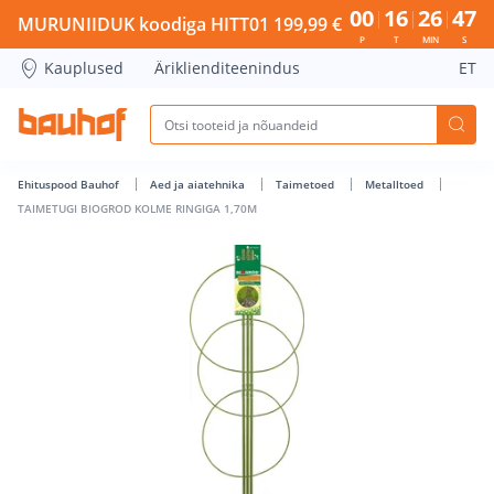
TAIMETUGI BIOGROD KOLME RINGIGA 1,70M - Bauhof has l
00
16
26
46
MURUNIIDUK koodiga HITT01 199,99 €
P
T
MIN
S
Kauplused
Äriklienditeenindus
ET
Ehituspood Bauhof
Aed ja aiatehnika
Taimetoed
Metalltoed
TAIMETUGI BIOGROD KOLME RINGIGA 1,70M