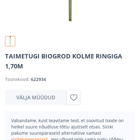
TAIMETUGI BIOGROD KOLME RINGIGA
1,70M
Tootekood:
622934
VÄLJA MÜÜDUD
Vabandame, kuid teavitame teid, et soovitud toode on
hetkel suure nõudluse tõttu ajutiselt otsas. Siiski
pakume suurepäraseid alternatiive samast
tootekategooriast
, mis võivad teile sama palju rõõmu