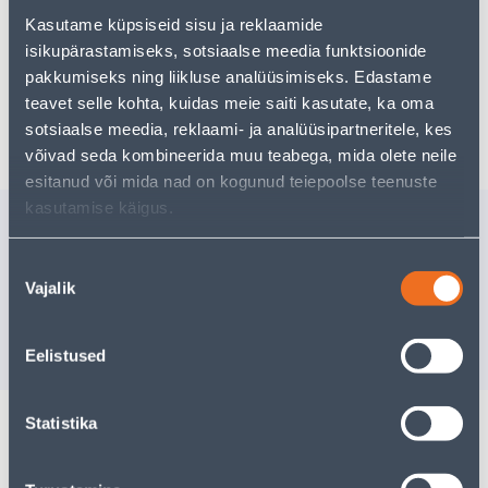
kasutades meie võimsat otsingufunktsiooni, et leida
veelgi meelepärasemad valikuid. Head ostlemist!
Kasutame küpsiseid sisu ja reklaamide
isikupärastamiseks, sotsiaalse meedia funktsioonide
pakkumiseks ning liikluse analüüsimiseks. Edastame
teavet selle kohta, kuidas meie saiti kasutate, ka oma
Tarne pole võimalik
sotsiaalse meedia, reklaami- ja analüüsipartneritele, kes
võivad seda kombineerida muu teabega, mida olete neile
esitanud või mida nad on kogunud teiepoolse teenuste
kasutamise käigus.
Sarnased tooted
TÖÖPÜKSID SMART
TÖÖPÜKS
Nõusoleku
HALL/MUST XXL
PIXEL / S
Vajalik
valik
Tarne pole võimalik
Tarne pole v
VÄLJA MÜÜDUD
VÄ
Eelistused
Statistika
Spetsifikatsioon