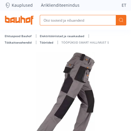
TÖÖPÜKSID SMART HALL/MUST S - Bauhof has loaded
Kauplused
Äriklienditeenindus
ET
Ehituspood Bauhof
Elektritööriistad ja rauakaubad
Töökaitsevahendid
Tööriided
TÖÖPÜKSID SMART HALL/MUST S