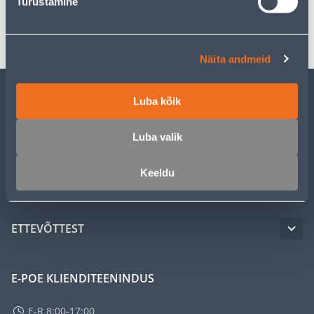
Turustamine
Transport
Näita andmeid
Luba kõik
KLIENDITEENINDUS
Luba valik
TEENUSED
Keeldu
MEISTRIKLUBI
ETTEVÕTTEST
E-POE KLIENDITEENINDUS
E-R 8:00-17:00