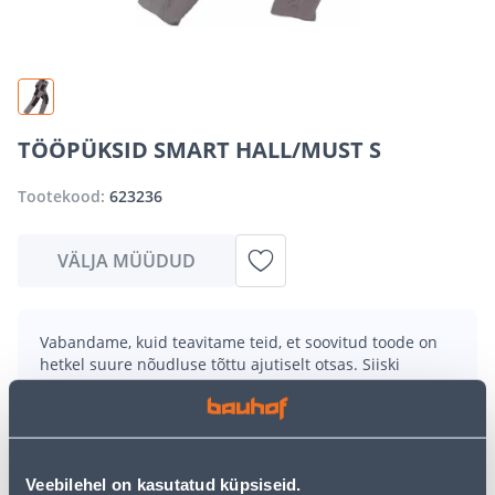
TÖÖPÜKSID SMART HALL/MUST S
Tootekood:
623236
VÄLJA MÜÜDUD
Vabandame, kuid teavitame teid, et soovitud toode on
hetkel suure nõudluse tõttu ajutiselt otsas. Siiski
pakume suurepäraseid alternatiive samast
tootekategooriast
, mis võivad teile sama palju rõõmu
pakkuda!
Teie ostlemisrõõm ei pea aga siin lõppema - oma
uurimistööd saate jätkata, naastes
avalehele
või
Veebilehel on kasutatud küpsiseid.