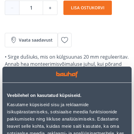
−
+
LISA OSTUKORVI
Vaata saadavust
• Sirge dušiuks, mis on külgsuunas 20 mm reguleeritav.
Annab hea monteerimisvõimaluse juhul, kui põrand
või sein on kaldu.
• Karastatud 6 mm osaliselt matt turvaklaas,
komplektis on magnetsulgur ja vetthülgav
põrandaserva tihend.
Veebilehel on kasutatud küpsiseid.
• 14-päevane tagastusõigus.
Kasutame küpsiseid sisu ja reklaamide
• HANKIJA LAOST TELLITAV TOODE
isikupärastamiseks, sotsiaalse meedia funktsioonide
pakkumiseks ning liikluse analüüsimiseks. Edastame
Järelmaksu kalkulaator
teavet selle kohta, kuidas meie saiti kasutate, ka oma
sotsiaalse meedia, reklaami- ja analüüsipartneritele, kes