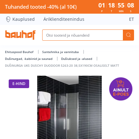
DUŠINURGA UKS DUSCHY DUODOOR 5263-20 38,5X190CM OS
01
18
55
07
Tuhanded tooted -40% (al 10€)
P
T
MIN
S
Kauplused
Äriklienditeenindus
ET
Ehituspood Bauhof
Santehnika ja vannituba
Dušinurgad, -kabiinid ja saunad
Dušiuksed ja -alused
DUŠINURGA UKS DUSCHY DUODOOR 5263-20 38,5X190CM OSALISELT MATT
E-HIND