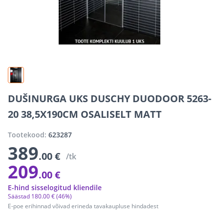
DUŠINURGA UKS DUSCHY DUODOOR 5263-
20 38,5X190CM OSALISELT MATT
Tootekood:
623287
389
.00 €
/tk
209
.00 €
E-hind sisselogitud kliendile
Säästad
180
.
00 €
(46%)
E-poe erihinnad võivad erineda tavakaupluse hindadest