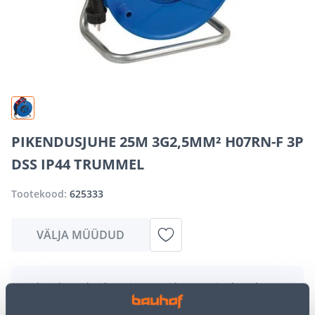
PIKENDUSJUHE 25M 3G2,5MM² H07RN-F 3P
DSS IP44 TRUMMEL
Tootekood:
625333
VÄLJA MÜÜDUD
Vabandame, kuid teavitame teid, et soovitud toode on
hetkel suure nõudluse tõttu ajutiselt otsas. Siiski
pakume suurepäraseid alternatiive samast