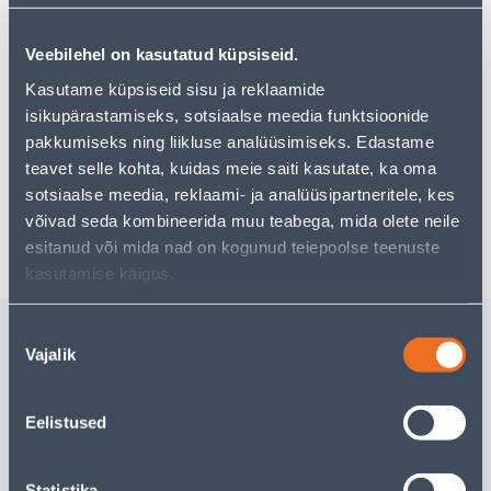
tootekategooriast
, mis võivad teile sama palju rõõmu
pakkuda!
Veebilehel on kasutatud küpsiseid.
Teie ostlemisrõõm ei pea aga siin lõppema - oma
uurimistööd saate jätkata, naastes
avalehele
või
Kasutame küpsiseid sisu ja reklaamide
kasutades meie võimsat otsingufunktsiooni, et leida
isikupärastamiseks, sotsiaalse meedia funktsioonide
veelgi meelepärasemad valikuid. Head ostlemist!
pakkumiseks ning liikluse analüüsimiseks. Edastame
teavet selle kohta, kuidas meie saiti kasutate, ka oma
sotsiaalse meedia, reklaami- ja analüüsipartneritele, kes
Tarne pole võimalik
võivad seda kombineerida muu teabega, mida olete neile
esitanud või mida nad on kogunud teiepoolse teenuste
kasutamise käigus.
Sarnased tooted
Nõusoleku
Vajalik
valik
PIKENDUSJUHE 25M
PIKENDU
3G1,5MM² H07RN-F MET.
3G1,0MM²
TRUM. IP44
PESAD T
Eelistused
Kampaaniahind
Kampaaniahi
kehtib kuni
31.8.2026
kehtib kuni
3
99
.87 €
97
.20 €
59
.92 €
58
.32 €
/ tk
/ tk
Statistika