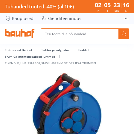
PIKENDUSJUHE 25M 3G2,5MM² H07RN-F 3P DSS IP44 TRUMME
02
05
23
16
Tuhanded tooted -40% (al 10€)
P
T
MIN
S
Kauplused
Äriklienditeenindus
ET
Ehituspood Bauhof
Elekter ja valgustus
Kaablid
Trum-Ga mitmepesalised juhtmed
PIKENDUSJUHE 25M 3G2,5MM² H07RN-F 3P DSS IP44 TRUMMEL