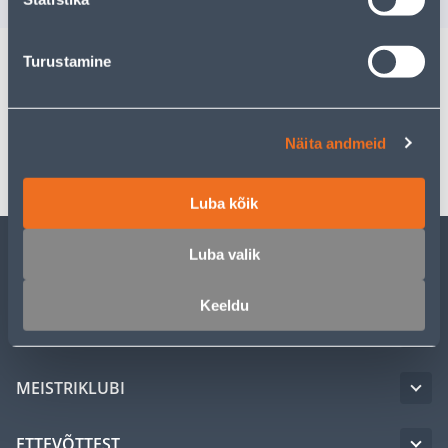
Turustamine
Spetsifikatsioon
Näita andmeid
Transport
Luba kõik
Luba valik
KLIENDITEENINDUS
Keeldu
TEENUSED
MEISTRIKLUBI
ETTEVÕTTEST