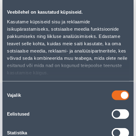
tootekategooriast
, mis võivad teile sama palju rõõmu
pakkuda!
Veebilehel on kasutatud küpsiseid.
Teie ostlemisrõõm ei pea aga siin lõppema - oma
Kasutame küpsiseid sisu ja reklaamide
uurimistööd saate jätkata, naastes
avalehele
või
isikupärastamiseks, sotsiaalse meedia funktsioonide
kasutades meie võimsat otsingufunktsiooni, et leida
veelgi meelepärasemad valikuid. Head ostlemist!
pakkumiseks ning liikluse analüüsimiseks. Edastame
teavet selle kohta, kuidas meie saiti kasutate, ka oma
sotsiaalse meedia, reklaami- ja analüüsipartneritele, kes
võivad seda kombineerida muu teabega, mida olete neile
Tarne pole võimalik
esitanud või mida nad on kogunud teiepoolse teenuste
kasutamise käigus.
Nõusoleku
Sarnased tooted
Vajalik
valik
LEDLAMP 5W GU10 3000K
230V SMARTLIGHT
Eelistused
Tarne pole võimalik
VÄLJA MÜÜDUD
Statistika