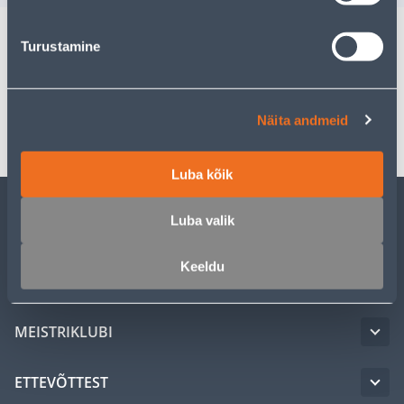
Turustamine
Spetsifikatsioon
Transport
Näita andmeid
Luba kõik
Luba valik
KLIENDITEENINDUS
Keeldu
TEENUSED
MEISTRIKLUBI
ETTEVÕTTEST