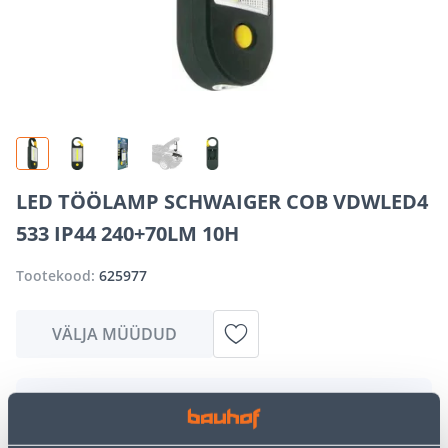
LED TÖÖLAMP SCHWAIGER COB VDWLED4
533 IP44 240+70LM 10H
Tootekood:
625977
VÄLJA MÜÜDUD
Vabandame, kuid teavitame teid, et soovitud toode on
hetkel suure nõudluse tõttu ajutiselt otsas. Siiski
pakume suurepäraseid alternatiive samast