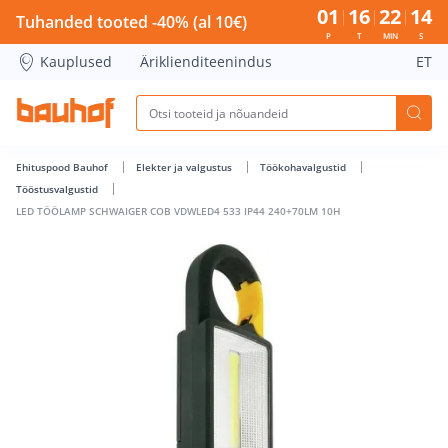
LED TÖÖLAMP SCHWAIGER COB VDWLED4 533 IP44 240+70LM
01
16
22
14
Tuhanded tooted -40% (al 10€)
P
T
MIN
S
Kauplused
Äriklienditeenindus
ET
Ehituspood Bauhof
Elekter ja valgustus
Töökohavalgustid
Tööstusvalgustid
LED TÖÖLAMP SCHWAIGER COB VDWLED4 533 IP44 240+70LM 10H