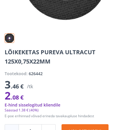
LÕIKEKETAS PUREVA ULTRACUT
125X0,75X22MM
Tootekood:
626442
3
.46 €
/tk
2
.08 €
E-hind sisselogitud kliendile
Säästad
1
.
38 €
(40%)
E-poe erihinnad võivad erineda tavakaupluse hindadest