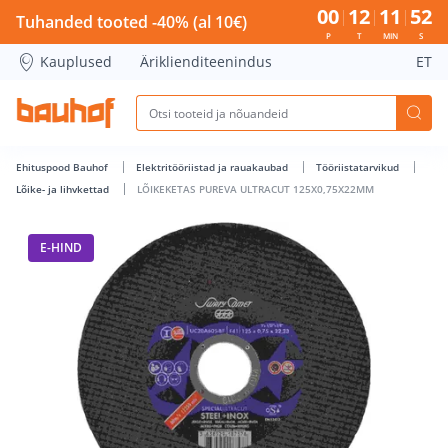
LÕIKEKETAS PUREVA ULTRACUT 125X0,75X22MM - Bauhof h
00
12
11
51
Tuhanded tooted -40% (al 10€)
P
T
MIN
S
Kauplused
Äriklienditeenindus
ET
Ehituspood Bauhof
Elektritööriistad ja rauakaubad
Tööriistatarvikud
Lõike- ja lihvkettad
LÕIKEKETAS PUREVA ULTRACUT 125X0,75X22MM
E-HIND