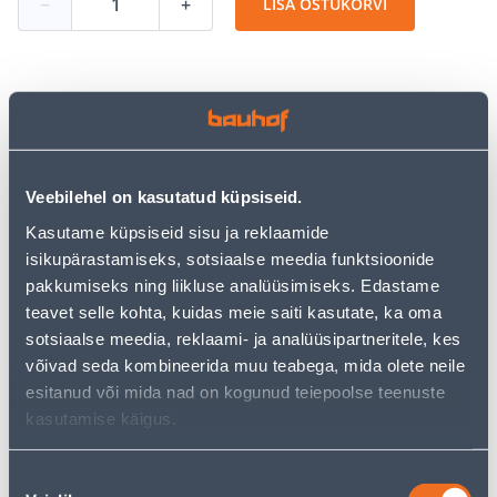
−
+
LISA OSTUKORVI
Vaata saadavust
• Lõikeketas, mille paksus on vaid 0,75 mm.
Veebilehel on kasutatud küpsiseid.
• Sobib enim õhukestele profiilidele,
Kasutame küpsiseid sisu ja reklaamide
ümarmaterjalidele, plekile jne.
isikupärastamiseks, sotsiaalse meedia funktsioonide
• 14-päevane tagastusõigus.
pakkumiseks ning liikluse analüüsimiseks. Edastame
teavet selle kohta, kuidas meie saiti kasutate, ka oma
Eeldatav kojuvedu 3,69 € al. 2-5 tööpäeva
sotsiaalse meedia, reklaami- ja analüüsipartneritele, kes
võivad seda kombineerida muu teabega, mida olete neile
Tarne pakiautomaati al. 2,29 € al. 2-5 tööpäeva
esitanud või mida nad on kogunud teiepoolse teenuste
kasutamise käigus.
Poest kätte, alates 10.08.2026
Nõusoleku