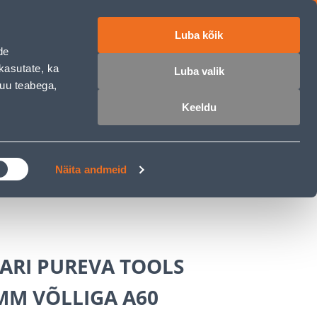
Luba kõik
ET
RU
EN
de
kasutate, ka
Luba valik
muu teabega,
 sisse
Ostunimekiri
Ostukorv
Keeldu
ÄRELMAKS
MEISTRIKLUBI
BLOGI
Näita andmeid
ARI PUREVA TOOLS
MM VÕLLIGA A60