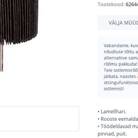
Tootekood:
6264
VÄLJA MÜÜ
Vabandame, kuid 
nõudluse tõttu a
alternatiive sa
rõõmu pakkuda!
Teie ostlemisrõ
jätkata, naastes
otsingufunktsioo
ostlemist!
• Lamellhari.
• Rooste eemalda
• Töödeldavad mate
pinnad, puit.