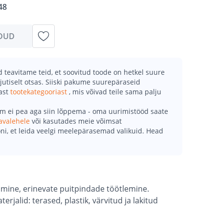
48
DUD
teavitame teid, et soovitud toode on hetkel suure
jutiselt otsas. Siiski pakume suurepäraseid
mast
tootekategooriast
, mis võivad teile sama palju
õm ei pea aga siin lõppema - oma uurimistööd saate
avalehele
või kasutades meie võimsat
ni, et leida veelgi meelepärasemad valikuid. Head
mine, erinevate puitpindade töötlemine.
rjalid: terased, plastik, värvitud ja lakitud