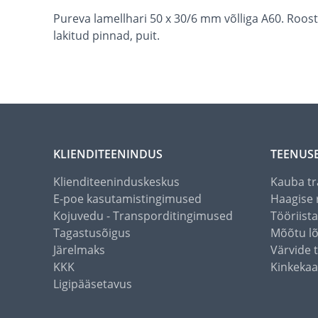
Pureva lamellhari 50 x 30/6 mm võlliga A60. Roost
lakitud pinnad, puit.
KLIENDITEENINDUS
TEENUS
Klienditeeninduskeskus
Kauba tr
E-poe kasutamistingimused
Haagise 
Kojuvedu - Transporditingimused
Tööriist
Tagastusõigus
Mõõtu l
Järelmaks
Värvide 
KKK
Kinkekaa
Ligipääsetavus