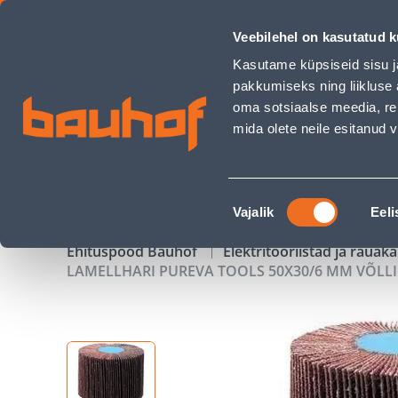
LAMELLHARI PUREVA TOOLS 50X30/6 MM VÕLLIGA A60 - Bau
Veebilehel on kasutatud k
Kauplused
Äriklienditeenindus
Klienditeeni
Kasutame küpsiseid sisu j
pakkumiseks ning liikluse 
oma sotsiaalse meedia, re
mida olete neile esitanud
TOOTED
KAMPAANIAD
Nõusoleku
Vajalik
Eeli
valik
Ehituspood Bauhof
Elektritööriistad ja raua
LAMELLHARI PUREVA TOOLS 50X30/6 MM VÕLLI