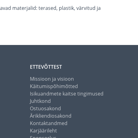
ad materjalid: terased, plastik, värvitud ja
ETTEVÕTTEST
Missioon ja visioon
Käitumispõhimõtted
Isikuandmete kaitse tingimused
Juhtkond
Ostuosakond
Ärikliendiosakond
Kontaktandmed
Karjäärileht