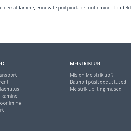
e eemaldamine, erinevate puitpindade töötlemine. Töödeldav
ED
MEISTRIKLUBI
ansport
Mis on Meistriklubi?
rent
Bauhofi püsisoodustused
alaenutus
Meistriklubi tingimused
õikamine
toonimine
rt