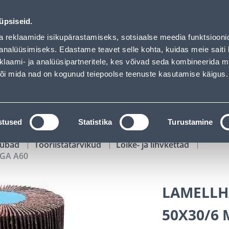
hof has loaded
02
07
26
57
Tuhanded tooted -40% (al 10€)
P
T
MIN
S
üpsiseid.
ndus
Teenused
Karjäärileht
a reklaamide isikupärastamiseks, sotsiaalse meedia funktsiooni
analüüsimiseks. Edastame teavet selle kohta, kuidas meie saiti 
klaami- ja analüüsipartneritele, kes võivad seda kombineerida 
OTSI
Logi
 või mida nad on kogunud teiepoolse teenuste kasutamise käigus.
KATALOOGID
TÖÖRIISTALAENUTUS
J
stused
Statistika
Turustamine
kaubad
Tööriistatarvikud
Lõike- ja lihvkettad
GA A60
LAMELLH
50X30/6 