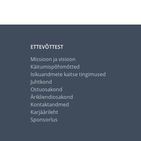
ETTEVÕTTEST
Missioon ja visioon
Käitumispõhimõtted
Isikuandmete kaitse tingimused
Juhtkond
Ostuosakond
Ärikliendiosakond
Kontaktandmed
Karjäärileht
Sponsorlus