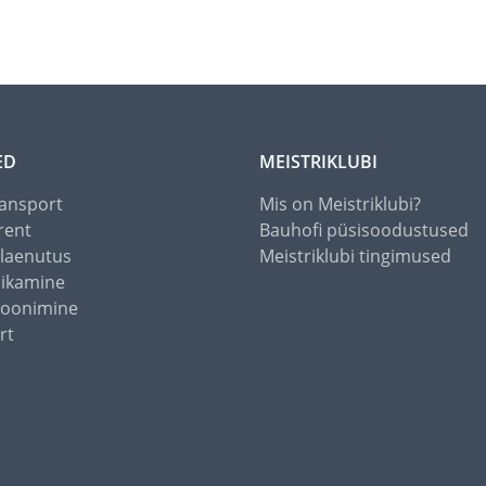
ED
MEISTRIKLUBI
ansport
Mis on Meistriklubi?
rent
Bauhofi püsisoodustused
alaenutus
Meistriklubi tingimused
õikamine
toonimine
rt