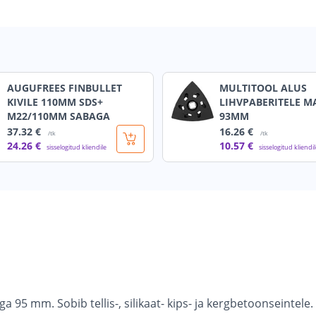
AUGUFREES FINBULLET
MULTITOOL ALUS
KIVILE 110MM SDS+
LIHVPABERITELE M
M22/110MM SABAGA
93MM
37
.32 €
16
.26 €
/tk
/tk
24
.26 €
10
.57 €
sisselogitud kliendile
sisselogitud kliendi
95 mm. Sobib tellis-, silikaat- kips- ja kergbetoonseintele.