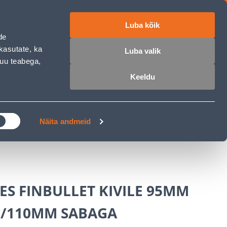
Luba kõik
ET
RU
EN
de
kasutate, ka
Luba valik
muu teabega,
 sisse
Ostunimekiri
Ostukorv
Keeldu
ÄRELMAKS
MEISTRIKLUBI
BLOGI
Näita andmeid
S FINBULLET KIVILE 95MM
2/110MM SABAGA