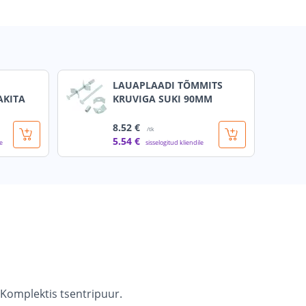
LAUAPLAADI TÕMMITS
AKITA
KRUVIGA SUKI 90MM
8
.52 €
/tk
5
.54 €
le
sisselogitud kliendile
 Komplektis tsentripuur.