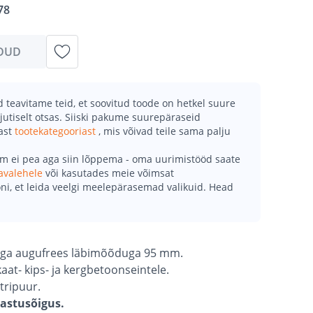
78
DUD
teavitame teid, et soovitud toode on hetkel suure
jutiselt otsas. Siiski pakume suurepäraseid
mast
tootekategooriast
, mis võivad teile sama palju
õm ei pea aga siin lõppema - oma uurimistööd saate
avalehele
või kasutades meie võimsat
ni, et leida veelgi meelepärasemad valikuid. Head
ega augufrees läbimõõduga 95 mm.
likaat- kips- ja kergbetoonseintele.
tripuur.
gastusõigus.