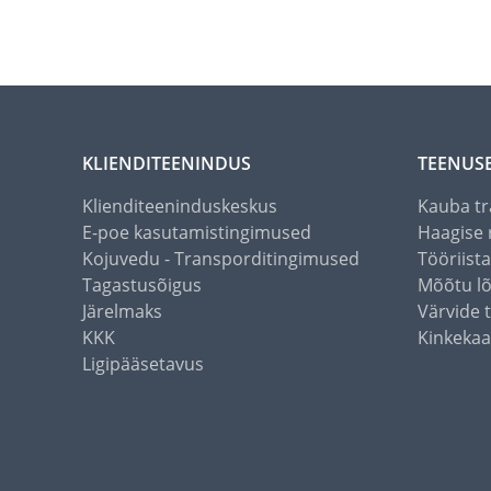
KLIENDITEENINDUS
TEENUS
Klienditeeninduskeskus
Kauba tr
E-poe kasutamistingimused
Haagise 
Kojuvedu - Transporditingimused
Tööriist
Tagastusõigus
Mõõtu l
Järelmaks
Värvide 
KKK
Kinkekaa
Ligipääsetavus