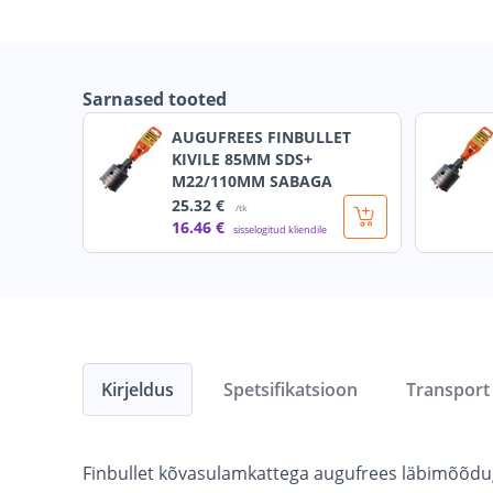
Sarnased tooted
AUGUFREES FINBULLET
KIVILE 85MM SDS+
M22/110MM SABAGA
25
.32 €
/tk
16
.46 €
sisselogitud kliendile
Kirjeldus
Spetsifikatsioon
Transport
Finbullet kõvasulamkattega augufrees läbimõõduga 