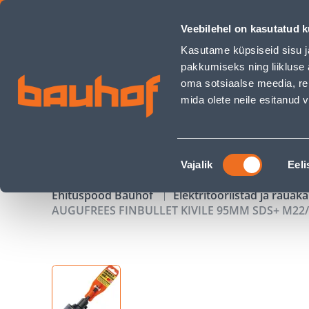
AUGUFREES FINBULLET KIVILE 95MM SDS+ M22/110MM SABA
Veebilehel on kasutatud k
Kauplused
Äriklienditeenindus
Klienditeeni
Kasutame küpsiseid sisu j
pakkumiseks ning liikluse 
oma sotsiaalse meedia, re
mida olete neile esitanud
TOOTED
KAMPAANIAD
Nõusoleku
Vajalik
Eeli
valik
Ehituspood Bauhof
Elektritööriistad ja raua
AUGUFREES FINBULLET KIVILE 95MM SDS+ M2