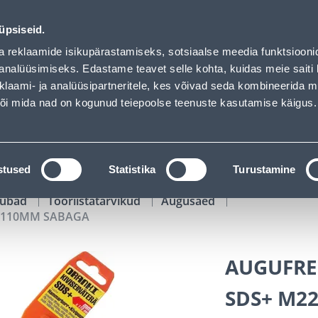
GA - Bauhof has loaded
00
16
53
01
Kuni 20% LISAKS koodiga!
P
T
MIN
S
üpsiseid.
ndus
Teenused
Karjäärileht
a reklaamide isikupärastamiseks, sotsiaalse meedia funktsiooni
analüüsimiseks. Edastame teavet selle kohta, kuidas meie saiti 
klaami- ja analüüsipartneritele, kes võivad seda kombineerida 
OTSI
Logi
 või mida nad on kogunud teiepoolse teenuste kasutamise käigus.
KATALOOGID
TÖÖRIISTALAENUTUS
J
stused
Statistika
Turustamine
kaubad
Tööriistatarvikud
Augusaed
2/110MM SABAGA
AUGUFREE
SDS+ M2