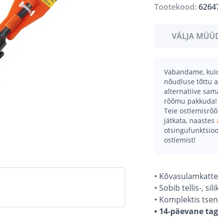
Tootekood:
6264
VÄLJA MÜÜ
Vabandame, kuid 
nõudluse tõttu a
alternatiive sa
rõõmu pakkuda!
Teie ostlemisrõ
jätkata, naastes
otsingufunktsioo
ostlemist!
• Kõvasulamkatt
• Sobib tellis-, si
• Komplektis tsen
• 14-päevane ta