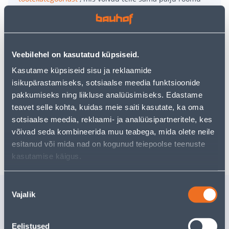
pakkuda!
Teie ostlemisrõõm ei pea aga siin lõppema - oma
uurimistööd saate jätkata, naastes
avalehele
või
kasutades meie võimsat otsingufunktsiooni, et leida
veelgi meelepärasemad valikuid. Head ostlemist!
Veebilehel on kasutatud küpsiseid.
Kasutame küpsiseid sisu ja reklaamide
• Kokkupandav pesukuivatusrest.
isikupärastamiseks, sotsiaalse meedia funktsioonide
• Valmistatud terasest. Plastikust nurgakaitsed.
pakkumiseks ning liikluse analüüsimiseks. Edastame
• Avatuna mõõdud 199x55x93 cm.
teavet selle kohta, kuidas meie saiti kasutate, ka oma
sotsiaalse meedia, reklaami- ja analüüsipartneritele, kes
võivad seda kombineerida muu teabega, mida olete neile
Tarne pole võimalik
esitanud või mida nad on kogunud teiepoolse teenuste
kasutamise käigus.
Nõusoleku
Sarnased tooted
Vajalik
valik
MADRATSIKAITSE COMCO
SORTEER
90X200CM
KISTENB
Eelistused
195X142