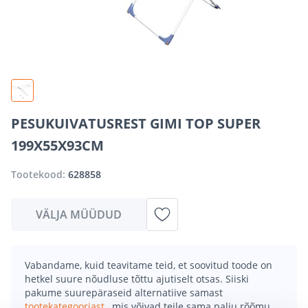
PESUKUIVATUSREST GIMI TOP SUPER
199X55X93CM
Tootekood:
628858
VÄLJA MÜÜDUD
Vabandame, kuid teavitame teid, et soovitud toode on
hetkel suure nõudluse tõttu ajutiselt otsas. Siiski
pakume suurepäraseid alternatiive samast
tootekategooriast
, mis võivad teile sama palju rõõmu