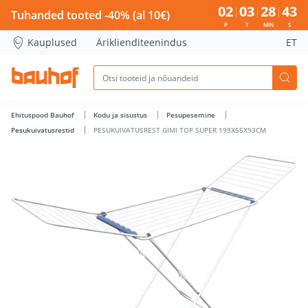
PESUKUIVATUSREST GIMI TOP SUPER 199X55X93CM - Bauhof
02
03
28
43
Tuhanded tooted -40% (al 10€)
P
T
MIN
S
Kauplused
Äriklienditeenindus
ET
Ehituspood Bauhof
Kodu ja sisustus
Pesupesemine
Pesukuivatusrestid
PESUKUIVATUSREST GIMI TOP SUPER 199X55X93CM