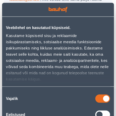
pakkuda!
Teie ostlemisrõõm ei pea aga siin lõppema - oma
uurimistööd saate jätkata, naastes
avalehele
või
kasutades meie võimsat otsingufunktsiooni, et leida
veelgi meelepärasemad valikuid. Head ostlemist!
Veebilehel on kasutatud küpsiseid.
Kasutame küpsiseid sisu ja reklaamide
• Istmekõrgendus lapsele kaaluga vahemikus 15-36 kg
isikupärastamiseks, sotsiaalse meedia funktsioonide
• Vastab ECE 44/04 standardile.
pakkumiseks ning liikluse analüüsimiseks. Edastame
• Ohutusgrupp II-III.
teavet selle kohta, kuidas meie saiti kasutate, ka oma
sotsiaalse meedia, reklaami- ja analüüsipartneritele, kes
võivad seda kombineerida muu teabega, mida olete neile
Tarne pole võimalik
esitanud või mida nad on kogunud teiepoolse teenuste
kasutamise käigus.
Nõusoleku
Sarnased tooted
Vajalik
valik
LÕHKUMISKIIL TRUPER
MÄRG- K
1,8KG
TARVIK 
Eelistused
EINHELL 