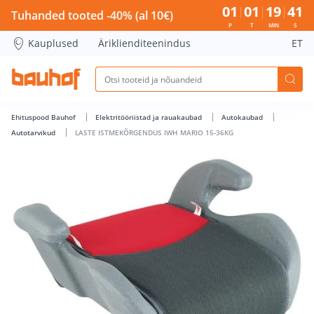
LASTE ISTMEKÕRGENDUS IWH MARIO 15-36KG - Bauhof has
01
01
19
40
Tuhanded tooted -40% (al 10€)
P
T
MIN
S
Kauplused
Äriklienditeenindus
ET
Ehituspood Bauhof
Elektritööriistad ja rauakaubad
Autokaubad
Autotarvikud
LASTE ISTMEKÕRGENDUS IWH MARIO 15-36KG