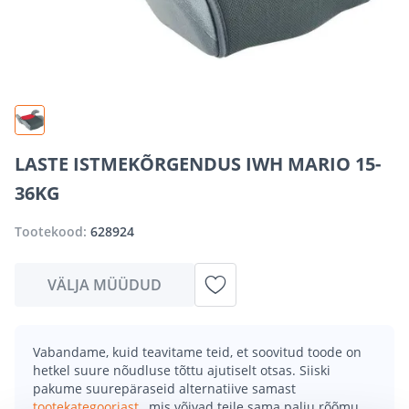
LASTE ISTMEKÕRGENDUS IWH MARIO 15-
36KG
Tootekood:
628924
VÄLJA MÜÜDUD
Vabandame, kuid teavitame teid, et soovitud toode on
hetkel suure nõudluse tõttu ajutiselt otsas. Siiski
pakume suurepäraseid alternatiive samast
tootekategooriast
, mis võivad teile sama palju rõõmu