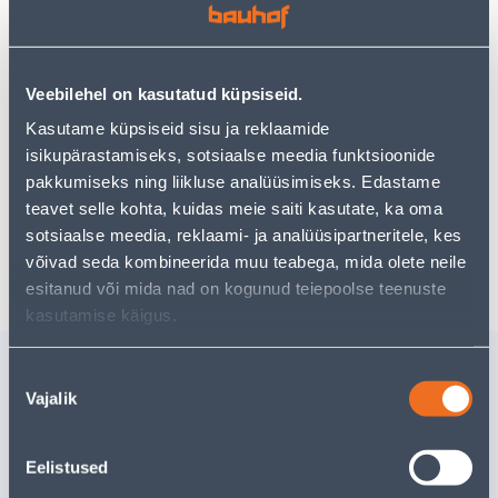
uurimistööd saate jätkata, naastes
avalehele
või
kasutades meie võimsat otsingufunktsiooni, et leida
veelgi meelepärasemad valikuid. Head ostlemist!
Veebilehel on kasutatud küpsiseid.
• 4 SMD + 3 CREE LED valgusallikatega töölamp.
Kasutame küpsiseid sisu ja reklaamide
• Valgusvoog 200 + 20 luumenit.
isikupärastamiseks, sotsiaalse meedia funktsioonide
• Energiaallikas: 2 x AAA patareid
pakkumiseks ning liikluse analüüsimiseks. Edastame
teavet selle kohta, kuidas meie saiti kasutate, ka oma
sotsiaalse meedia, reklaami- ja analüüsipartneritele, kes
Tarne pole võimalik
võivad seda kombineerida muu teabega, mida olete neile
esitanud või mida nad on kogunud teiepoolse teenuste
kasutamise käigus.
Sarnased tooted
Nõusoleku
Vajalik
TÖÖLAMP PROBUILDER
LED TÖÖ
valik
LED 200LM MAGNETIGA
3W COB +
MAGNET
Eelistused
15
.32 €
9
.86 €
/tk
/tk
9
.96 €
6
.41 €