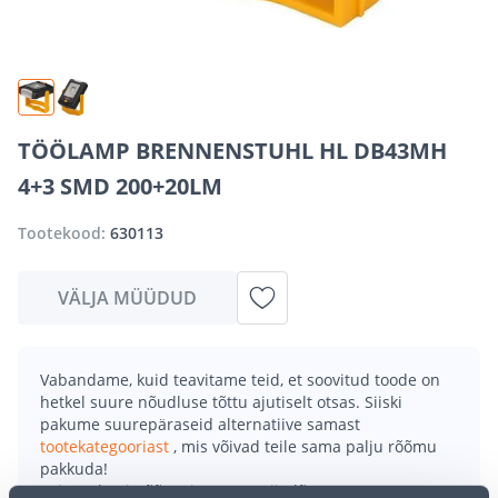
TÖÖLAMP BRENNENSTUHL HL DB43MH
4+3 SMD 200+20LM
Tootekood:
630113
VÄLJA MÜÜDUD
Vabandame, kuid teavitame teid, et soovitud toode on
hetkel suure nõudluse tõttu ajutiselt otsas. Siiski
pakume suurepäraseid alternatiive samast
tootekategooriast
, mis võivad teile sama palju rõõmu
pakkuda!
Teie ostlemisrõõm ei pea aga siin lõppema - oma