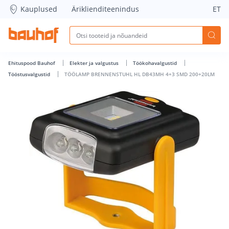
TÖÖLAMP BRENNENSTUHL HL DB43MH 4+3 SMD 200+20LM - 
Kauplused
Äriklienditeenindus
ET
Ehituspood Bauhof
Elekter ja valgustus
Töökohavalgustid
Tööstusvalgustid
TÖÖLAMP BRENNENSTUHL HL DB43MH 4+3 SMD 200+20LM