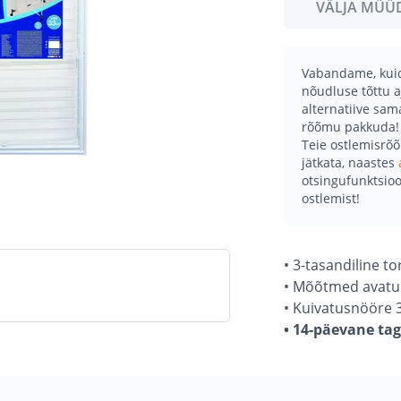
VÄLJA MÜÜ
Vabandame, kuid 
nõudluse tõttu a
alternatiive sa
rõõmu pakkuda!
Teie ostlemisrõ
jätkata, naastes
otsingufunktsioo
ostlemist!
• 3-tasandiline t
• Mõõtmed avatun
• Kuivatusnööre 
• 14-päevane ta