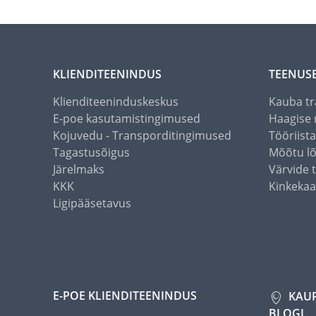
KLIENDITEENINDUS
TEENUS
Klienditeeninduskeskus
Kauba tr
E-poe kasutamistingimused
Haagise 
Kojuvedu - Transporditingimused
Tööriist
Tagastusõigus
Mõõtu l
Järelmaks
Värvide 
KKK
Kinkekaa
Ligipääsetavus
E-POE KLIENDITEENINDUS
KAU
BLOGI