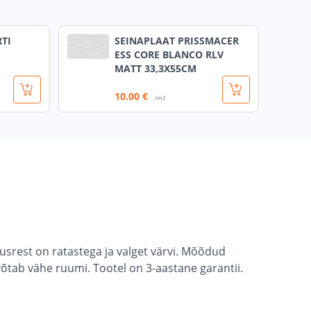
TI
SEINAPLAAT PRISSMACER
ESS CORE BLANCO RLV
MATT 33,3X55CM
10
.00 €
/m2
usrest on ratastega ja valget värvi. Mõõdud
 võtab vähe ruumi. Tootel on 3-aastane garantii.