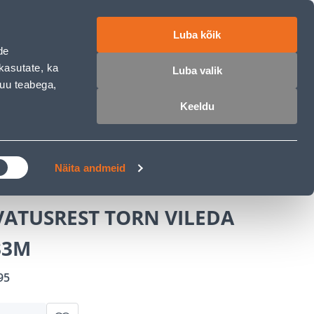
ET
RU
EN
Luba kõik
de
 sisse
Ostunimekiri
Ostukorv
kasutate, ka
Luba valik
muu teabega,
Keeldu
ÄRELMAKS
MEISTRIKLUBI
BLOGI
RN VILEDA LEVEL 3/33M
Näita andmeid
VATUSREST TORN VILEDA
33M
95