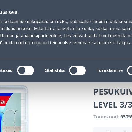
s loaded
ndus
Teenused
Karjäärileht
üpsiseid.
a reklaamide isikupärastamiseks, sotsiaalse meedia funktsiooni
OTSI
Logi
analüüsimiseks. Edastame teavet selle kohta, kuidas meie saiti 
klaami- ja analüüsipartneritele, kes võivad seda kombineerida 
 või mida nad on kogunud teiepoolse teenuste kasutamise käigus.
KATALOOGID
TÖÖRIISTALAENUTUS
J
pesemine
Pesukuivatusrestid
PESUKUIVATUSREST TO
stused
Statistika
Turustamine
PESUKUI
LEVEL 3/
Tootekood:
6305