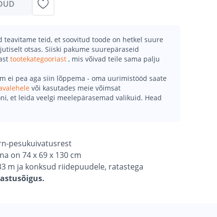
DUD
teavitame teid, et soovitud toode on hetkel suure
jutiselt otsas. Siiski pakume suurepäraseid
mast
tootekategooriast
, mis võivad teile sama palju
õm ei pea aga siin lõppema - oma uurimistööd saate
avalehele
või kasutades meie võimsat
ni, et leida veelgi meelepärasemad valikuid. Head
orn-pesukuivatusrest
a on 74 x 69 x 130 cm
33 m ja konksud riidepuudele, ratastega
gastusõigus.