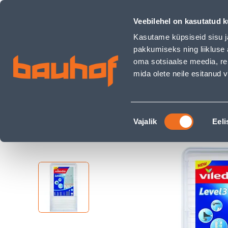
PESUKUIVATUSREST TORN VILEDA LEVEL 3/33M - Bauhof ha
Kauplused
Äriklienditeenindus
Klienditeeni
Veebilehel on kasutatud k
Kasutame küpsiseid sisu j
pakkumiseks ning liikluse 
oma sotsiaalse meedia, re
mida olete neile esitanud
TOOTED
KAMPAANIAD
Nõusoleku
Ehituspood Bauhof
Kodu ja sisustus
Pesu
Vajalik
Eeli
valik