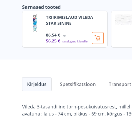
Sarnased tooted
TRIIKIMISLAUD VILEDA
STAR SININE
86
.54 €
/tk
56
.25 €
sisselogitud kliendile
Kirjeldus
Spetsifikatsioon
Transport
Vileda 3-tasandiline torn-pesukuivatusrest, mille
avatuna : laius - 74 cm, pikkus - 69 cm, kõrgus - 