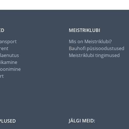
ED
MEISTRIKLUBI
ansport
Mis on Meistriklubi?
rent
Bauhofi püsisoodustused
alaenutus
Meistriklubi tingimused
õikamine
toonimine
rt
JÄLGI MEID:
PLUSED