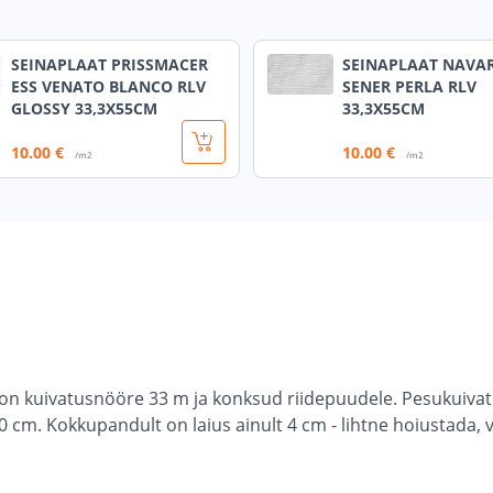
SEINAPLAAT PRISSMACER
SEINAPLAAT NAVAR
ESS VENATO BLANCO RLV
SENER PERLA RLV
GLOSSY 33,3X55CM
33,3X55CM
10
.00 €
10
.00 €
/m2
/m2
l on kuivatusnööre 33 m ja konksud riidepuudele. Pesukuivat
130 cm. Kokkupandult on laius ainult 4 cm - lihtne hoiustada,