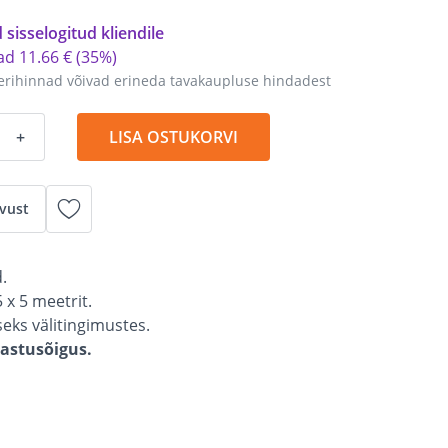
 sisselogitud kliendile
tad
11
.
66 €
(35%)
erihinnad võivad erineda tavakaupluse hindadest
+
LISA OSTUKORVI
vust
d.
x 5 meetrit.
eks välitingimustes.
gastusõigus.