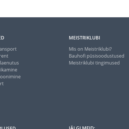
ED
MEISTRIKLUBI
ansport
Mis on Meistriklubi?
rent
Bauhofi püsisoodustused
alaenutus
Meistriklubi tingimused
õikamine
toonimine
rt
JÄLGI MEID:
PLUSED