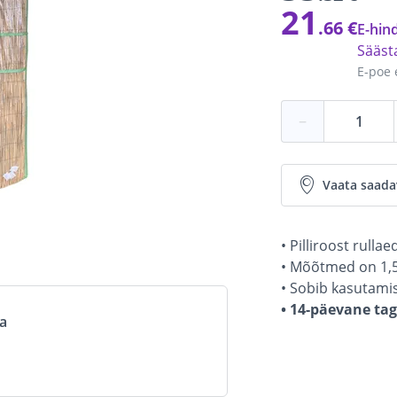
21
.66 €
E-hind
Sääs
E-poe 
−
Vaata saada
• Pilliroost rullae
• Mõõtmed on 1,5 
• Sobib kasutamis
• 14-päevane ta
va