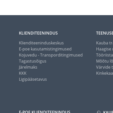
KLIENDITEENINDUS
TEENUS
Klienditeeninduskeskus
Kauba tr
E-poe kasutamistingimused
Haagise 
Kojuvedu - Transporditingimused
Tööriist
Tagastusõigus
Mõõtu l
Järelmaks
Värvide 
KKK
Kinkekaa
Ligipääsetavus
E-POE KLIENDITEENINDUS
KAU