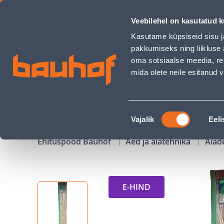
RULLAED GRASS PILLIROOG 1,5X5M - Bauhof has loaded
Veebilehel on kasutatud k
Kauplused
Äriklienditeenindus
Klienditeeni
Kasutame küpsiseid sisu j
pakkumiseks ning liikluse 
oma sotsiaalse meedia, re
mida olete neile esitanud
TOOTED
KAMPAANIAD
Nõusoleku
Vajalik
Eeli
valik
Ehituspood Bauhof
Aed ja aiatehnika
Aiad
E-HIND