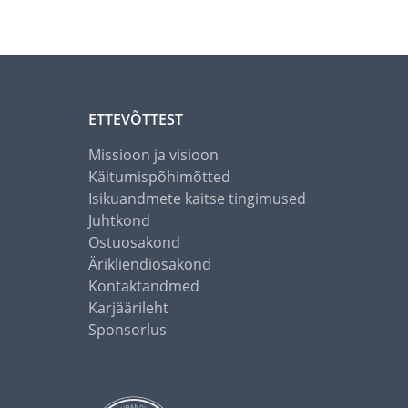
ETTEVÕTTEST
Missioon ja visioon
Käitumispõhimõtted
Isikuandmete kaitse tingimused
Juhtkond
Ostuosakond
Ärikliendiosakond
Kontaktandmed
Karjäärileht
Sponsorlus