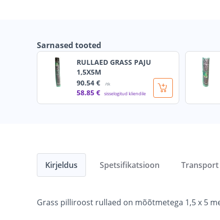
Sarnased tooted
RULLAED GRASS PAJU
1,5X5M
90
.54 €
/tk
58
.85 €
sisselogitud kliendile
Kirjeldus
Spetsifikatsioon
Transport
Grass pilliroost rullaed on mõõtmetega 1,5 x 5 me