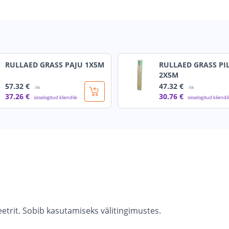
RULLAED GRASS PAJU 1X5M
RULLAED GRASS PI
2X5M
57
.32 €
47
.32 €
/tk
/tk
37
.26 €
30
.76 €
sisselogitud kliendile
sisselogitud kliendi
etrit. Sobib kasutamiseks välitingimustes.