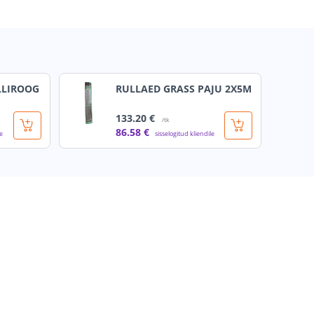
LLIROOG
RULLAED GRASS PAJU 2X5M
133
.20 €
/tk
86
.58 €
le
sisselogitud kliendile