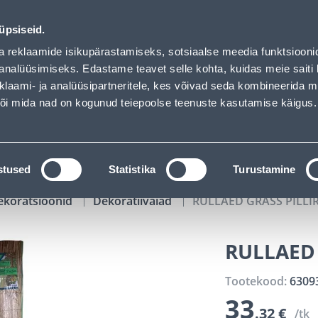
00
20
56
23
Kuni 20% LISAKS koodiga!
P
T
MIN
S
üpsiseid.
ndus
Teenused
Karjäärileht
a reklaamide isikupärastamiseks, sotsiaalse meedia funktsiooni
analüüsimiseks. Edastame teavet selle kohta, kuidas meie saiti 
klaami- ja analüüsipartneritele, kes võivad seda kombineerida 
OTSI
Logi
 või mida nad on kogunud teiepoolse teenuste kasutamise käigus.
KATALOOGID
TÖÖRIISTALAENUTUS
J
stused
Statistika
Turustamine
ekoratsioonid
Dekoratiivaiad
RULLAED GRASS PILLI
RULLAED 
Tootekood:
6309
33
.32 €
/tk