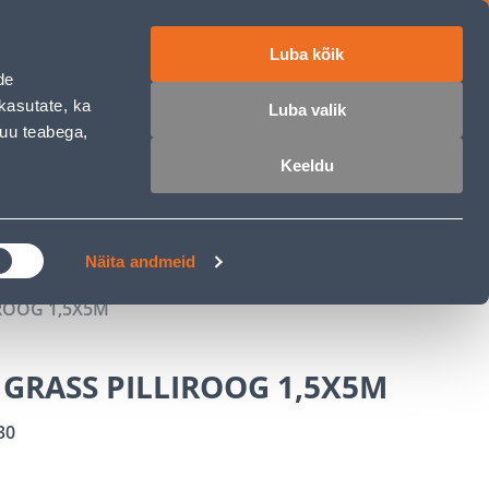
Luba kõik
ET
RU
EN
de
kasutate, ka
Luba valik
muu teabega,
 sisse
Ostunimekiri
Ostukorv
Keeldu
ÄRELMAKS
MEISTRIKLUBI
BLOGI
Näita andmeid
ROOG 1,5X5M
GRASS PILLIROOG 1,5X5M
30