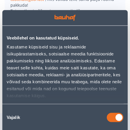
pakkuda!
Teie ostlemisrõõm ei pea aga siin lõppema - oma
uurimistööd saate jätkata, naastes
avalehele
või
kasutades meie võimsat otsingufunktsiooni, et leida
veelgi meelepärasemad valikuid. Head ostlemist!
Veebilehel on kasutatud küpsiseid.
Kasutame küpsiseid sisu ja reklaamide
• Kardinapuu komplekt, mille läbimõõt on 19 mm ja
isikupärastamiseks, sotsiaalse meedia funktsioonide
pikkus 2 meetrit
pakkumiseks ning liikluse analüüsimiseks. Edastame
• Matt hõbedase viimistlus
teavet selle kohta, kuidas meie saiti kasutate, ka oma
• 14-päevane tagastusõigus.
sotsiaalse meedia, reklaami- ja analüüsipartneritele, kes
võivad seda kombineerida muu teabega, mida olete neile
esitanud või mida nad on kogunud teiepoolse teenuste
Tarne pole võimalik
kasutamise käigus.
Nõusoleku
Vajalik
valik
Sarnased tooted