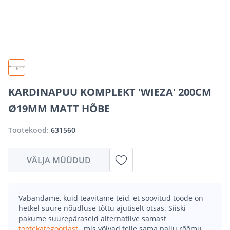
KARDINAPUU KOMPLEKT 'WIEZA' 200CM
Ø19MM MATT HÕBE
Tootekood:
631560
VÄLJA MÜÜDUD
Vabandame, kuid teavitame teid, et soovitud toode on
hetkel suure nõudluse tõttu ajutiselt otsas. Siiski
pakume suurepäraseid alternatiive samast
tootekategooriast
, mis võivad teile sama palju rõõmu