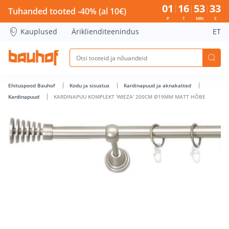
KARDINAPUU KOMPLEKT 'WIEZA' 200CM Ø19MM MATT HÕBE 
01
16
53
32
Tuhanded tooted -40% (al 10€)
P
T
MIN
S
Kauplused
Äriklienditeenindus
ET
Ehituspood Bauhof
Kodu ja sisustus
Kardinapuud ja aknakatted
Kardinapuud
KARDINAPUU KOMPLEKT 'WIEZA' 200CM Ø19MM MATT HÕBE