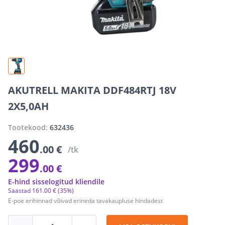
AKUTRELL MAKITA DDF484RTJ 18V
2X5,0AH
Tootekood:
632436
460
.00 €
/tk
299
.00 €
E-hind sisselogitud kliendile
Säästad
161
.
00 €
(35%)
E-poe erihinnad võivad erineda tavakaupluse hindadest