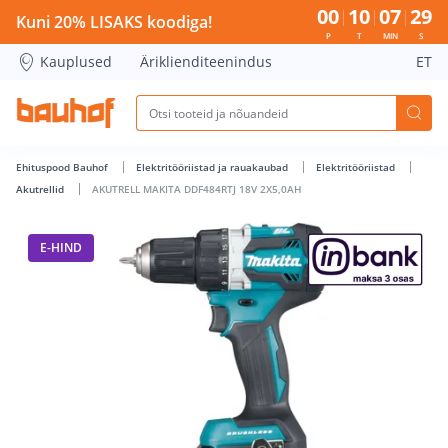
AKUTRELL MAKITA DDF484RTJ 18V 2X5,0AH - Bauhof has lo
00
10
07
28
Kuni 20% LISAKS koodiga!
P
T
MIN
S
Kauplused
Äriklienditeenindus
ET
Ehituspood Bauhof
Elektritööriistad ja rauakaubad
Elektritööriistad
Akutrellid
AKUTRELL MAKITA DDF484RTJ 18V 2X5,0AH
E-HIND