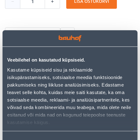
−
+
LISA OSTUKORVI
Vaata saadavust
Järelmaksu kalkulaator
Veebilehel on kasutatud küpsiseid.
Sissemakse
Maksed
Kasutame küpsiseid sisu ja reklaamide
isikupärastamiseks, sotsiaalse meedia funktsioonide
pakkumiseks ning liikluse analüüsimiseks. Edastame
teavet selle kohta, kuidas meie saiti kasutate, ka oma
76
.67 €
Kuumakse
sotsiaalse meedia, reklaami- ja analüüsipartneritele, kes
võivad seda kombineerida muu teabega, mida olete neile
esitanud või mida nad on kogunud teiepoolse teenuste
Eeldatav kojuvedu 4,99 € al. 2-5 tööpäeva
kasutamise käigus.
Tarne pakiautomaati al. 2,29 € al. 2-5 tööpäeva
Nõusoleku