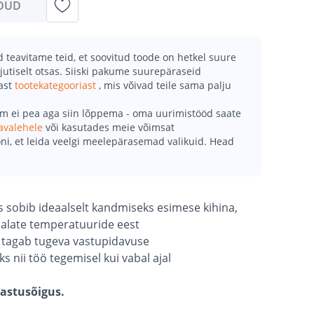
DUD
teavitame teid, et soovitud toode on hetkel suure
jutiselt otsas. Siiski pakume suurepäraseid
mast
tootekategooriast
, mis võivad teile sama palju
õm ei pea aga siin lõppema - oma uurimistööd saate
avalehele
või kasutades meie võimsat
ni, et leida veelgi meelepärasemad valikuid. Head
s sobib ideaalselt kandmiseks esimese kihina,
alate temperatuuride eest
e tagab tugeva vastupidavuse
s nii töö tegemisel kui vabal ajal
gastusõigus.