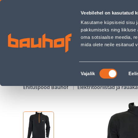
MIKROFLIIS CLINT M - Bauhof has loaded
Veebilehel on kasutatud k
Kauplused
Äriklienditeenindus
Klienditeeni
Kasutame küpsiseid sisu j
pakkumiseks ning liikluse 
oma sotsiaalse meedia, re
mida olete neile esitanud
TOOTED
KAMPAANIAD
Nõusoleku
Vajalik
Eeli
valik
Ehituspood Bauhof
Elektritööriistad ja raua