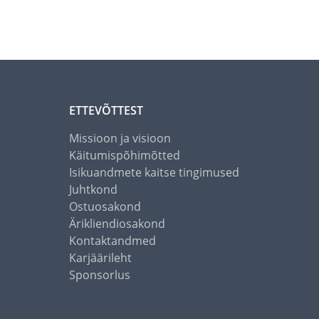
ETTEVÕTTEST
Missioon ja visioon
Käitumispõhimõtted
Isikuandmete kaitse tingimused
Juhtkond
Ostuosakond
Ärikliendiosakond
Kontaktandmed
Karjäärileht
Sponsorlus