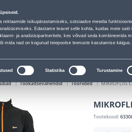
00
08
05
14
Kuni 20% LISAKS koodiga!
P
T
MIN
S
üpsiseid.
ndus
Teenused
Karjäärileht
a reklaamide isikupärastamiseks, sotsiaalse meedia funktsiooni
analüüsimiseks. Edastame teavet selle kohta, kuidas meie saiti 
klaami- ja analüüsipartneritele, kes võivad seda kombineerida 
OTSI
Logi
 või mida nad on kogunud teiepoolse teenuste kasutamise käigus.
KATALOOGID
TÖÖRIISTALAENUTUS
J
stused
Statistika
Turustamine
kaubad
Töökaitsevahendid
Tööriided
MIKROFLIIS 
MIKROFLI
Tootekood:
6330