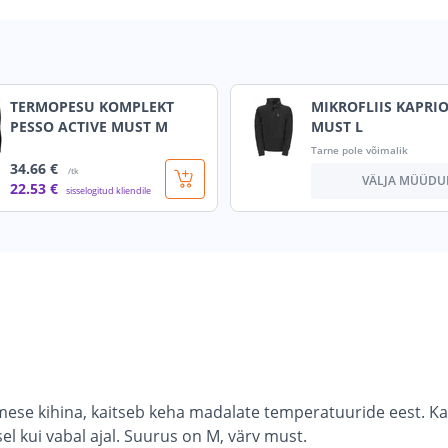
TERMOPESU KOMPLEKT
MIKROFLIIS KAPRI
PESSO ACTIVE MUST M
MUST L
Tarne pole võimalik
34
.66 €
/tk
VÄLJA MÜÜDU
22
.53 €
sisselogitud kliendile
mese kihina, kaitseb keha madalate temperatuuride eest. Ka
l kui vabal ajal. Suurus on M, värv must.