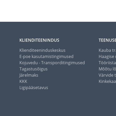
KLIENDITEENINDUS
TEENUS
Klienditeeninduskeskus
Kauba tr
E-poe kasutamistingimused
Haagise 
Kojuvedu - Transporditingimused
Tööriist
Tagastusõigus
Mõõtu l
Järelmaks
Värvide 
KKK
Kinkekaa
Ligipääsetavus