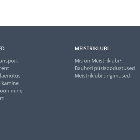
ED
MEISTRIKLUBI
ansport
Mis on Meistriklubi?
rent
Bauhofi püsisoodustused
alaenutus
Meistriklubi tingimused
õikamine
toonimine
rt