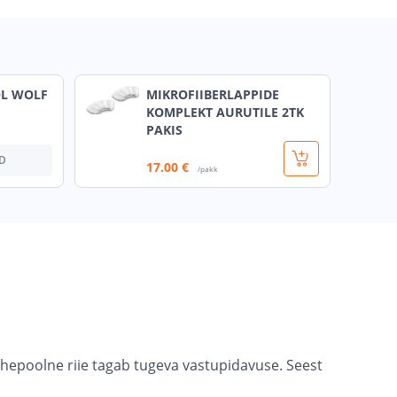
OL WOLF
MIKROFIIBERLAPPIDE
KOMPLEKT AURUTILE 2TK
PAKIS
D
17
.00 €
/pakk
hepoolne riie tagab tugeva vastupidavuse. Seest