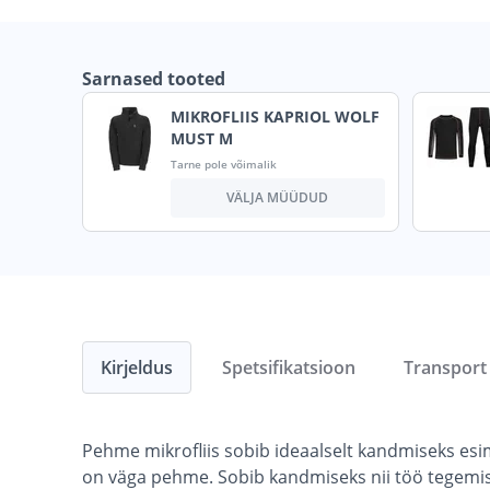
Sarnased tooted
MIKROFLIIS KAPRIOL WOLF
MUST M
Tarne pole võimalik
VÄLJA MÜÜDUD
Kirjeldus
Spetsifikatsioon
Transport
Pehme mikrofliis sobib ideaalselt kandmiseks esi
on väga pehme. Sobib kandmiseks nii töö tegemise