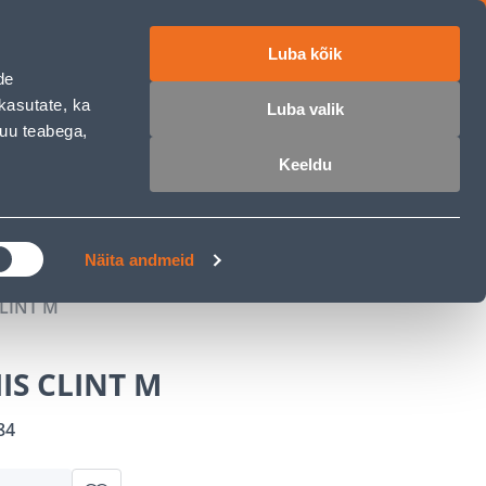
Luba kõik
ET
RU
EN
de
kasutate, ka
Luba valik
muu teabega,
 sisse
Ostunimekiri
Ostukorv
Keeldu
ÄRELMAKS
MEISTRIKLUBI
BLOGI
Näita andmeid
CLINT M
IS CLINT M
84