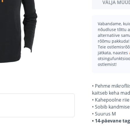
VÄLJA MÜÜ
Vabandame, kuid 
nõudluse tõttu a
alternatiive sa
rõõmu pakkuda!
Teie ostlemisrõ
jätkata, naastes
otsingufunktsioo
ostlemist!
• Pehme mikroflii
kaitseb keha mad
• Kahepoolne rii
• Sobib kandmisek
• Suurus M
• 14-päevane ta