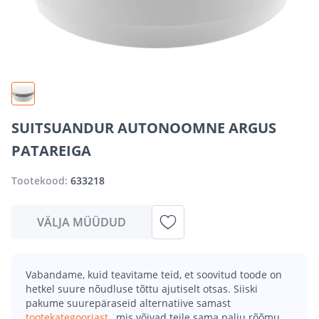
SUITSUANDUR AUTONOOMNE ARGUS
PATAREIGA
Tootekood:
633218
VÄLJA MÜÜDUD
Vabandame, kuid teavitame teid, et soovitud toode on
hetkel suure nõudluse tõttu ajutiselt otsas. Siiski
pakume suurepäraseid alternatiive samast
tootekategooriast
, mis võivad teile sama palju rõõmu