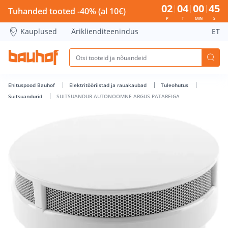
SUITSUANDUR AUTONOOMNE ARGUS PATAREIGA - Bauhof h
02
04
00
45
Tuhanded tooted -40% (al 10€)
P
T
MIN
S
Kauplused
Äriklienditeenindus
ET
Ehituspood Bauhof
Elektritööriistad ja rauakaubad
Tuleohutus
Suitsuandurid
SUITSUANDUR AUTONOOMNE ARGUS PATAREIGA