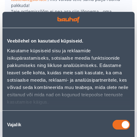
pakkuda!
Teie ostlemisrõõm ei pea aga siin lõppema - oma
uurimistööd saate jätkata, naastes
avalehele
või
kasutades meie võimsat otsingufunktsiooni, et leida
veelgi meelepärasemad valikuid. Head ostlemist!
Veebilehel on kasutatud küpsiseid.
• Suitsuandur helitugevusega 85 dB
Kasutame küpsiseid sisu ja reklaamide
• Toiteallikaks on 9V patarei
isikupärastamiseks, sotsiaalse meedia funktsioonide
• Läbimõõt 112 mm
pakkumiseks ning liikluse analüüsimiseks. Edastame
• 14-päevane tagastusõigus.
teavet selle kohta, kuidas meie saiti kasutate, ka oma
sotsiaalse meedia, reklaami- ja analüüsipartneritele, kes
võivad seda kombineerida muu teabega, mida olete neile
Tarne pole võimalik
esitanud või mida nad on kogunud teiepoolse teenuste
kasutamise käigus.
Nõusoleku
Sarnased tooted
Vajalik
valik
SUITSUANDUR ESTALERT
AKUKETA