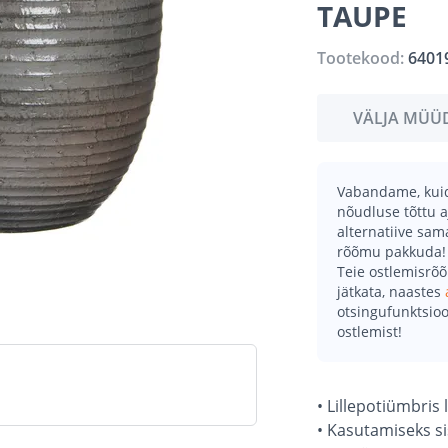
TAUPE
Tootekood:
6401
VÄLJA MÜÜ
Vabandame, kuid 
nõudluse tõttu a
alternatiive sa
rõõmu pakkuda!
Teie ostlemisrõ
jätkata, naastes
otsingufunktsioo
ostlemist!
• Lillepotiümbri
• Kasutamiseks s