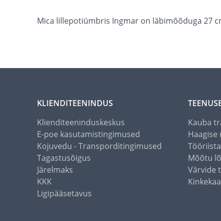
Mica lillepotiümbris Ingmar on läbimõõduga 27 c
KLIENDITEENINDUS
TEENUS
Klienditeeninduskeskus
Kauba tr
E-poe kasutamistingimused
Haagise 
Kojuvedu - Transporditingimused
Tööriist
Tagastusõigus
Mõõtu l
Järelmaks
Värvide 
KKK
Kinkekaa
Ligipääsetavus