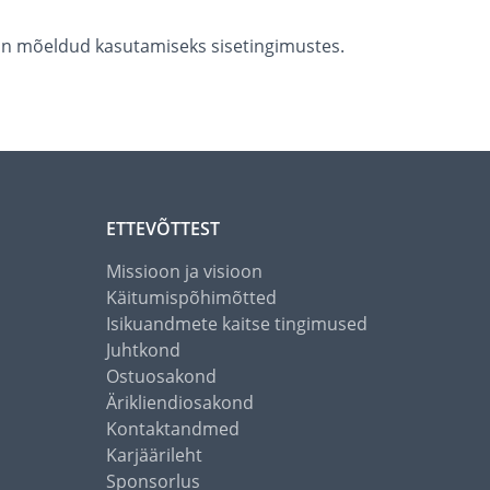
 on mõeldud kasutamiseks sisetingimustes.
ETTEVÕTTEST
Missioon ja visioon
Käitumispõhimõtted
Isikuandmete kaitse tingimused
Juhtkond
Ostuosakond
Ärikliendiosakond
Kontaktandmed
Karjäärileht
Sponsorlus