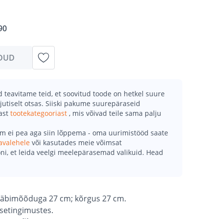
90
DUD
teavitame teid, et soovitud toode on hetkel suure
jutiselt otsas. Siiski pakume suurepäraseid
mast
tootekategooriast
, mis võivad teile sama palju
õm ei pea aga siin lõppema - oma uurimistööd saate
avalehele
või kasutades meie võimsat
ni, et leida veelgi meelepärasemad valikuid. Head
s läbimõõduga 27 cm; kõrgus 27 cm.
isetingimustes.