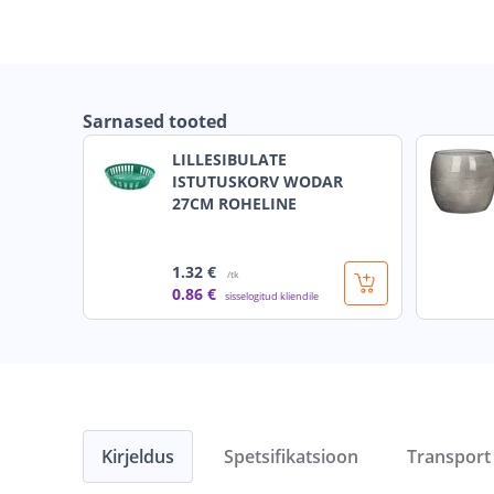
Sarnased tooted
LILLESIBULATE
ISTUTUSKORV WODAR
27CM ROHELINE
1
.32 €
/tk
0
.86 €
sisselogitud kliendile
Kirjeldus
Spetsifikatsioon
Transport