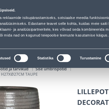
AUPE - Bauhof has loaded
00
16
05
50
Kuni 20% LISAKS koodiga!
P
T
MIN
S
üpsiseid.
ndus
Teenused
Karjäärileht
a reklaamide isikupärastamiseks, sotsiaalse meedia funktsiooni
analüüsimiseks. Edastame teavet selle kohta, kuidas meie saiti 
klaami- ja analüüsipartneritele, kes võivad seda kombineerida 
OTSI
Logi
 või mida nad on kogunud teiepoolse teenuste kasutamise käigus.
KATALOOGID
TÖÖRIISTALAENUTUS
J
stused
Statistika
Turustamine
potid ja tarvikud
Sise ümbrispotid
R H27XØ27CM TAUPE
LILLEPOT
DECORAT