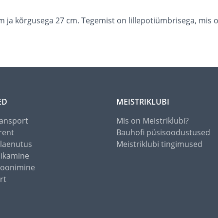
m ja kõrgusega 27 cm. Tegemist on lillepotiümbrisega, mis
ED
MEISTRIKLUBI
ansport
Mis on Meistriklubi?
rent
Bauhofi püsisoodustused
alaenutus
Meistriklubi tingimused
õikamine
toonimine
rt