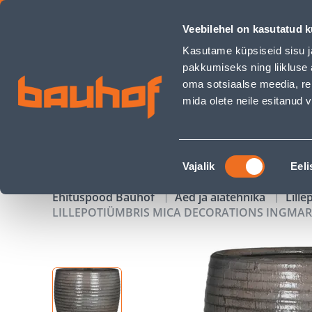
LILLEPOTIÜMBRIS MICA DECORATIONS INGMAR H27XØ27CM T
Veebilehel on kasutatud k
Kauplused
Äriklienditeenindus
Klienditeeni
Kasutame küpsiseid sisu j
pakkumiseks ning liikluse 
oma sotsiaalse meedia, re
mida olete neile esitanud
TOOTED
KAMPAANIAD
Nõusoleku
Vajalik
Eeli
valik
Ehituspood Bauhof
Aed ja aiatehnika
Lille
LILLEPOTIÜMBRIS MICA DECORATIONS INGMA