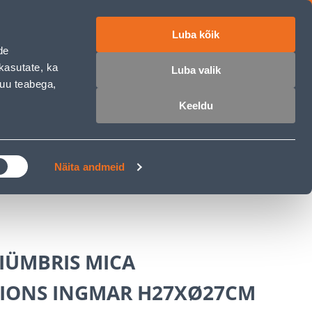
Luba kõik
ET
RU
EN
de
kasutate, ka
Luba valik
muu teabega,
 sisse
Ostunimekiri
Ostukorv
Keeldu
ÄRELMAKS
MEISTRIKLUBI
BLOGI
Näita andmeid
IÜMBRIS MICA
IONS INGMAR H27XØ27CM