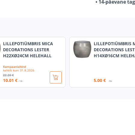
• 14-päevane ta
LILLEPOTIÜMBRIS MICA
LILLEPOTIÜMBRIS 
DECORATIONS LESTER
DECORATIONS LEST
H22XØ24CM HELEHALL
H14XØ16CM HELEH
Kampaaniahind
kehtib kuni
31.8.2026
22
.26 €
10
.01 €
5
.00 €
/ tk
/tk