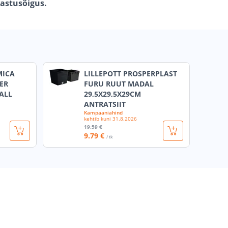
gastusõigus.
MICA
LILLEPOTT PROSPERPLAST
ER
FURU RUUT MADAL
ALL
29,5X29,5X29CM
ANTRATSIIT
Kampaaniahind
kehtib kuni
31.8.2026
19
.59 €
9
.79 €
/ tk