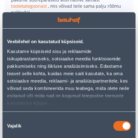
tootekategooriast
, mis võivad teile sama palju rõõmu
pakkuda!
Teie ostlemisrõõm ei pea aga siin lõppema - oma
uurimistööd saate jätkata, naastes
avalehele
või
kasutades meie võimsat otsingufunktsiooni, et leida
veelgi meelepärasemad valikuid. Head ostlemist!
Veebilehel on kasutatud küpsiseid.
Kasutame küpsiseid sisu ja reklaamide
• Lillepotiümbris mõõtmetega 15 x 15 x 15 cm.
isikupärastamiseks, sotsiaalse meedia funktsioonide
• Beeži värvi.
pakkumiseks ning liikluse analüüsimiseks. Edastame
• Kasutamiseks sisetingimustes.
teavet selle kohta, kuidas meie saiti kasutate, ka oma
• 14-päevane tagastusõigus.
sotsiaalse meedia, reklaami- ja analüüsipartneritele, kes
võivad seda kombineerida muu teabega, mida olete neile
esitanud või mida nad on kogunud teiepoolse teenuste
Tarne pole võimalik
kasutamise käigus.
Nõusoleku
Vajalik
valik
Sarnased tooted