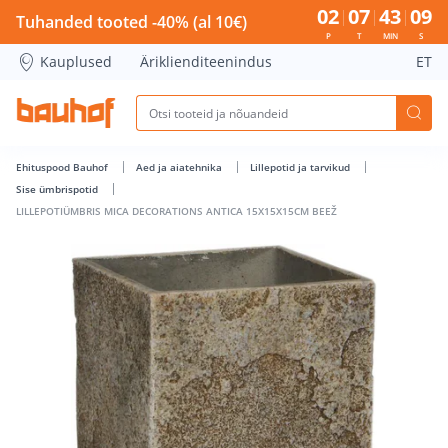
LILLEPOTIÜMBRIS MICA DECORATIONS ANTICA 15X15X15CM B
02
07
43
09
Tuhanded tooted -40% (al 10€)
P
T
MIN
S
Kauplused
Äriklienditeenindus
ET
Ehituspood Bauhof
Aed ja aiatehnika
Lillepotid ja tarvikud
Sise ümbrispotid
LILLEPOTIÜMBRIS MICA DECORATIONS ANTICA 15X15X15CM BEEŽ