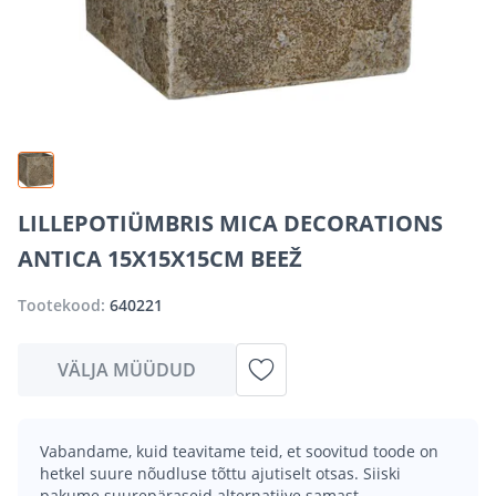
LILLEPOTIÜMBRIS MICA DECORATIONS
ANTICA 15X15X15CM BEEŽ
Tootekood:
640221
VÄLJA MÜÜDUD
Vabandame, kuid teavitame teid, et soovitud toode on
hetkel suure nõudluse tõttu ajutiselt otsas. Siiski
pakume suurepäraseid alternatiive samast