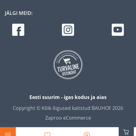
JÄLGI MEID:
Eesti suurim - igas kodus ja aias
Copyright © Kõik õigused kaitstud BAUHOF 2026
Zaproo eCommerce