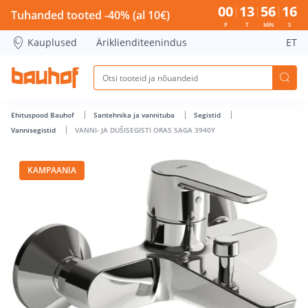
VANNI- JA DUŠISEGISTI ORAS SAGA 3940Y - Bauhof has load
00
13
56
15
Tuhanded tooted -40% (al 10€)
P
T
MIN
S
Kauplused
Äriklienditeenindus
ET
Ehituspood Bauhof
Santehnika ja vannituba
Segistid
Vannisegistid
VANNI- JA DUŠISEGISTI ORAS SAGA 3940Y
KAMPAANIA