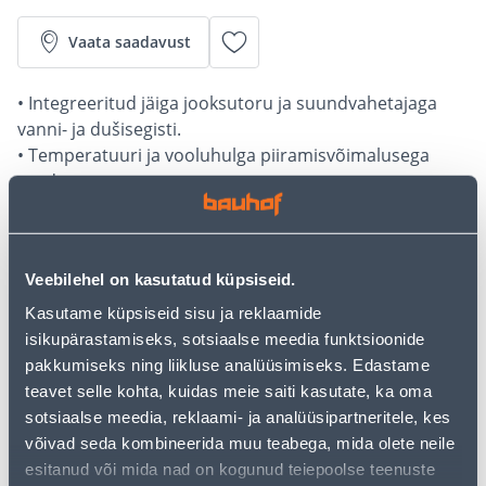
Vaata saadavust
• Integreeritud jäiga jooksutoru ja suundvahetajaga
vanni- ja dušisegisti.
• Temperatuuri ja vooluhulga piiramisvõimalusega
seadeosa.
• Komplektis sisalduvad ekstsentrikliidesed ja
peiteäärikud.
• 14-päevane tagastusõigus.
Veebilehel on kasutatud küpsiseid.
Kasutame küpsiseid sisu ja reklaamide
Järelmaksu kalkulaator
isikupärastamiseks, sotsiaalse meedia funktsioonide
Sissemakse
Maksed
pakkumiseks ning liikluse analüüsimiseks. Edastame
teavet selle kohta, kuidas meie saiti kasutate, ka oma
sotsiaalse meedia, reklaami- ja analüüsipartneritele, kes
võivad seda kombineerida muu teabega, mida olete neile
24
.67 €
Kuumakse
esitanud või mida nad on kogunud teiepoolse teenuste