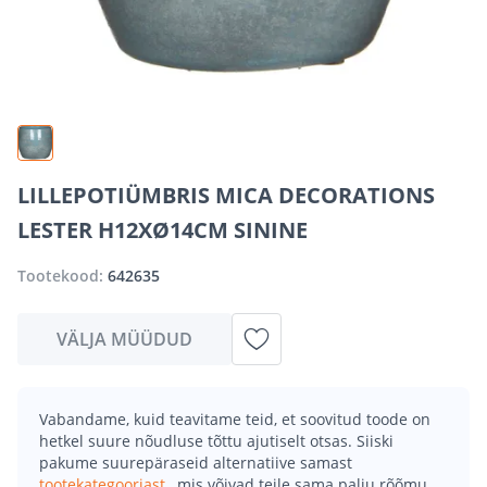
LILLEPOTIÜMBRIS MICA DECORATIONS
LESTER H12XØ14CM SININE
Tootekood:
642635
VÄLJA MÜÜDUD
Vabandame, kuid teavitame teid, et soovitud toode on
hetkel suure nõudluse tõttu ajutiselt otsas. Siiski
pakume suurepäraseid alternatiive samast
tootekategooriast
, mis võivad teile sama palju rõõmu