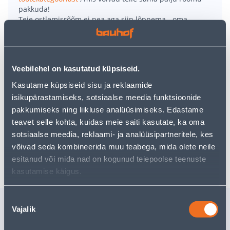
pakkuda!
Teie ostlemisrõõm ei pea aga siin lõppema - oma
uurimistööd saate jätkata, naastes
avalehele
või
kasutades meie võimsat otsingufunktsiooni, et leida
veelgi meelepärasemad valikuid. Head ostlemist!
Veebilehel on kasutatud küpsiseid.
• Lillepotiümbris läbimõõduga 14 cm; kõrgus 12 cm.
Kasutame küpsiseid sisu ja reklaamide
• Sinist värvi.
isikupärastamiseks, sotsiaalse meedia funktsioonide
• Kasutamiseks sisetingimustes.
pakkumiseks ning liikluse analüüsimiseks. Edastame
• 14-päevane tagastusõigus.
teavet selle kohta, kuidas meie saiti kasutate, ka oma
sotsiaalse meedia, reklaami- ja analüüsipartneritele, kes
võivad seda kombineerida muu teabega, mida olete neile
Tarne pole võimalik
esitanud või mida nad on kogunud teiepoolse teenuste
kasutamise käigus.
Nõusoleku
Sarnased tooted
Vajalik
valik
LILLEPOTIÜMBRIS MICA
LILLEPO