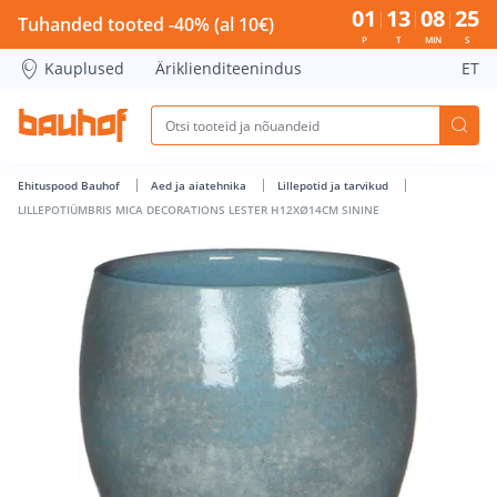
LILLEPOTIÜMBRIS MICA DECORATIONS LESTER H12XØ14CM SI
01
13
08
24
Tuhanded tooted -40% (al 10€)
P
T
MIN
S
Kauplused
Äriklienditeenindus
ET
Ehituspood Bauhof
Aed ja aiatehnika
Lillepotid ja tarvikud
LILLEPOTIÜMBRIS MICA DECORATIONS LESTER H12XØ14CM SININE