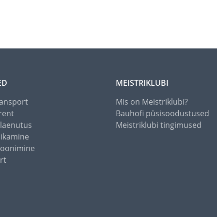
ED
MEISTRIKLUBI
ansport
Mis on Meistriklubi?
rent
Bauhofi püsisoodustused
alaenutus
Meistriklubi tingimused
õikamine
toonimine
rt