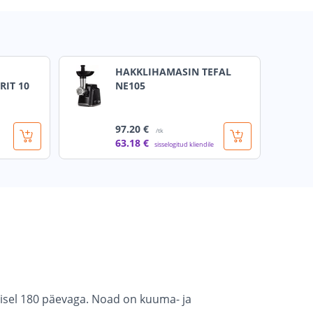
HAKKLIHAMASIN TEFAL
RIT 10
NE105
97
.20 €
/tk
63
.18 €
sisselogitud kliendile
isel 180 päevaga. Noad on kuuma- ja