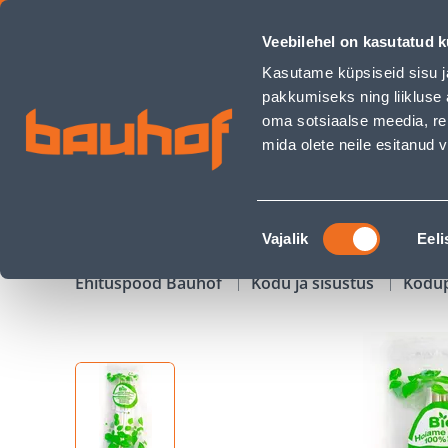
BIOLAGUNEVAD CASATREND NOAD 10TK/PAKK - Bauhof has
Veebilehel on kasutatud k
Kauplused
Äriklienditeenindus
Klienditeeni
Kasutame küpsiseid sisu j
pakkumiseks ning liikluse 
oma sotsiaalse meedia, re
mida olete neile esitanud
TOOTED
KAMPAANIAD
Nõusoleku
Vajalik
Eeli
valik
Ehituspood Bauhof
Kodu ja sisustus
Kodu