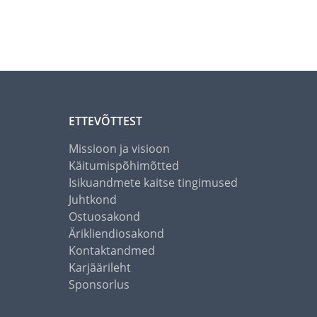
ETTEVÕTTEST
Missioon ja visioon
Käitumispõhimõtted
Isikuandmete kaitse tingimused
Juhtkond
Ostuosakond
Ärikliendiosakond
Kontaktandmed
Karjäärileht
Sponsorlus