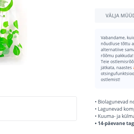
VÄLJA MÜÜ
Vabandame, kuid 
nõudluse tõttu a
alternatiive sa
rõõmu pakkuda!
Teie ostlemisrõ
jätkata, naastes
otsingufunktsioo
ostlemist!
• Biolagunevad no
• Lagunevad kom
• Kuuma- ja külm
• 14-päevane ta