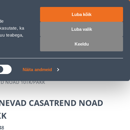
Luba kõik
ET
RU
EN
de
kasutate, ka
Luba valik
muu teabega,
 sisse
Ostunimekiri
Ostukorv
Keeldu
ÄRELMAKS
MEISTRIKLUBI
BLOGI
Näita andmeid
D NOAD 10TK/PAKK
NEVAD CASATREND NOAD
KK
48