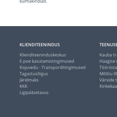
külmakindlad.
KLIENDITEENINDUS
TEENUS
Klienditeeninduskeskus
Kauba tr
E-poe kasutamistingimused
Haagise 
Kojuvedu - Transporditingimused
Tööriist
Tagastusõigus
Mõõtu l
Järelmaks
Värvide 
KKK
Kinkekaa
Ligipääsetavus