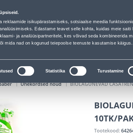
 loaded
01
12
37
10
Tuhanded tooted -40% (al 10€)
P
T
MIN
S
üpsiseid.
ndus
Teenused
Karjäärileht
a reklaamide isikupärastamiseks, sotsiaalse meedia funktsiooni
analüüsimiseks. Edastame teavet selle kohta, kuidas meie saiti 
klaami- ja analüüsipartneritele, kes võivad seda kombineerida 
OTSI
Logi
 või mida nad on kogunud teiepoolse teenuste kasutamise käigus.
KATALOOGID
TÖÖRIISTALAENUTUS
J
stused
Statistika
Turustamine
paber
Ühekordsed nõud
BIOLAGUNEVAD CASATREN
BIOLAGU
10TK/PA
Tootekood:
6426