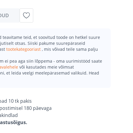
DUD
teavitame teid, et soovitud toode on hetkel suure
jutiselt otsas. Siiski pakume suurepäraseid
mast
tootekategooriast
, mis võivad teile sama palju
õm ei pea aga siin lõppema - oma uurimistööd saate
avalehele
või kasutades meie võimsat
ni, et leida veelgi meelepärasemad valikuid. Head
ad 10 tk pakis
postimisel 180 päevaga
akindlad
gastusõigus.