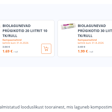
BIOLAGUNEVAD
BIOLAGUNEVAD
PRÜGIKOTID 20 LIITRIT 10
PRÜGIKOTID 30 LIIT
TK/RULL
TK/RULL
Kampaaniahind
Kampaaniahind
kehtib kuni
31.8.2026
kehtib kuni
31.8.2026
3
.06 €
3
.49 €
1
.69 €
1
.99 €
/ rull
/ rull
almistatud looduslikust toorainest, mis laguneb kompostim