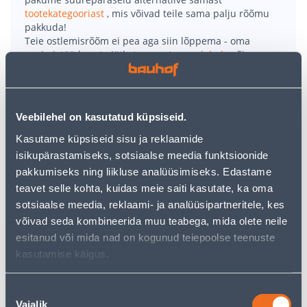
tootekategooriast
, mis võivad teile sama palju rõõmu
pakkuda!
Teie ostlemisrõõm ei pea aga siin lõppema - oma
uurimistööd saate jätkata, naastes
avalehele
või
kasutades meie võimsat otsingufunktsiooni, et leida
veelgi meelepärasemad valikuid. Head ostlemist!
Veebilehel on kasutatud küpsiseid.
• Softshell kapuutsiga must jakk, suurus L.
Kasutame küpsiseid sisu ja reklaamide
• 96% polüestrist, 4% Spandeksist.
isikupärastamiseks, sotsiaalse meedia funktsioonide
• Jakk on vettpidav, tuultpidav, hingav, strets
pakkumiseks ning liikluse analüüsimiseks. Edastame
materjalist.
teavet selle kohta, kuidas meie saiti kasutate, ka oma
• Jakk on spetsiaalse niiskust eemaldatava TRU
sotsiaalse meedia, reklaami- ja analüüsipartneritele, kes
mebraaniga.
võivad seda kombineerida muu teabega, mida olete neile
• 14-päevane tagastusõigus.
esitanud või mida nad on kogunud teiepoolse teenuste
kasutamise käigus.
Tarne pole võimalik
Nõusoleku
Vajalik