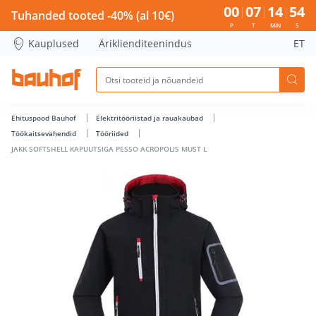
JAKK SOFTSHELL KAPUUTSIGA PESSO ACROPOLIS MUST L - B
00
07
14
53
Tuhanded tooted -40% (al 10€)
P
T
MIN
S
Kauplused
Äriklienditeenindus
ET
Ehituspood Bauhof
Elektritööriistad ja rauakaubad
Töökaitsevahendid
Tööriided
JAKK SOFTSHELL KAPUUTSIGA PESSO ACROPOLIS MUST L