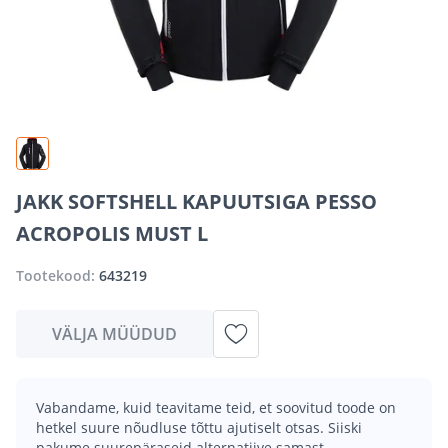
JAKK SOFTSHELL KAPUUTSIGA PESSO
ACROPOLIS MUST L
Tootekood:
643219
VÄLJA MÜÜDUD
Vabandame, kuid teavitame teid, et soovitud toode on
hetkel suure nõudluse tõttu ajutiselt otsas. Siiski
pakume suurepäraseid alternatiive samast