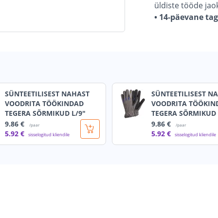
üldiste tööde jao
• 14-päevane ta
SÜNTEETILISEST NAHAST
SÜNTEETILISEST N
VOODRITA TÖÖKINDAD
VOODRITA TÖÖKIN
TEGERA SÕRMIKUD L/9"
TEGERA SÕRMIKUD 
9
.86 €
9
.86 €
/paar
/paar
5
.92 €
5
.92 €
sisselogitud kliendile
sisselogitud kliendile