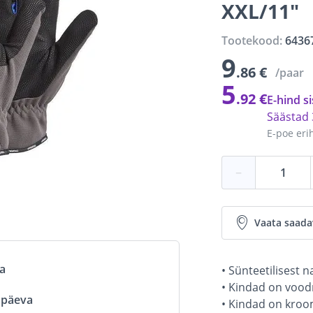
XXL/11"
Tootekood:
6436
9
.86 €
/paar
5
.92 €
E-hind si
Säästad
E-poe eri
−
Vaata saada
va
• Sünteetilisest 
• Kindad on voodr
ööpäeva
• Kindad on kro