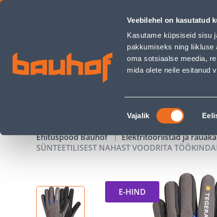
SÜNTEETILISEST NAHAST VOODRITA TÖÖKINDAD TEGERA SÕR
Veebilehel on kasutatud k
Kauplused
Äriklienditeenindus
Klienditeeni
Kasutame küpsiseid sisu j
pakkumiseks ning liikluse 
oma sotsiaalse meedia, re
mida olete neile esitanud
TOOTED
KAMPAANIAD
Nõusoleku
Vajalik
Eeli
valik
Ehituspood Bauhof
Elektritööriistad ja raua
SÜNTEETILISEST NAHAST VOODRITA TÖÖKINDA
E-HIND