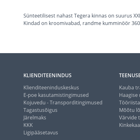
Sünteetilisest nahast Tegera kinnas on suurus XXL/
Kindad on kroomivabad, randme kumminöör 360°. 
KLIENDITEENINDUS
TEENUS
Klienditeeninduskeskus
Kauba tr
E-poe kasutamistingimused
Haagise 
Kojuvedu - Transporditingimused
Tööriist
Tagastusõigus
Mõõtu l
Järelmaks
Värvide 
KKK
Kinkekaa
Ligipääsetavus