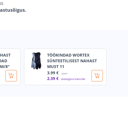
ks
gastusõigus.
AHAST
TÖÖKINDAD WORTEX
DAD
SÜNTEETILISEST NAHAST
M/8"
MUST 11
3
.99 €
/paar
2
.39 €
sisselogitud kliendile