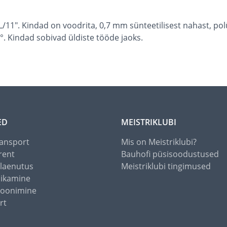
11". Kindad on voodrita, 0,7 mm sünteetilisest nahast, polüe
Kindad sobivad üldiste tööde jaoks.
ED
MEISTRIKLUBI
ansport
Mis on Meistriklubi?
rent
Bauhofi püsisoodustused
alaenutus
Meistriklubi tingimused
õikamine
toonimine
rt