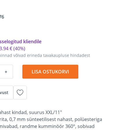
76
sselogitud kliendile
3
.
94 €
(40%)
hinnad võivad erineda tavakaupluse hindadest
+
LISA OSTUKORVI
vust
nahast kindad, suurus XXL/11"
ita, 0,7 mm sünteetilisest nahast, polüesteriga
omivabad, randme kumminöör 360°, sobivad