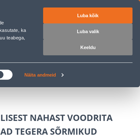
Luba kõik
ET
RU
EN
de
kasutate, ka
Luba valik
muu teabega,
 sisse
Ostunimekiri
Ostukorv
Keeldu
ÄRELMAKS
MEISTRIKLUBI
BLOGI
Näita andmeid
LISEST NAHAST VOODRITA
AD TEGERA SÕRMIKUD