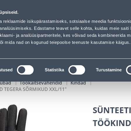
MIKUD XXL/11&quot; - Bauhof has loaded
02
03
20
43
Tuhanded tooted -40% (al 10€)
P
T
MIN
S
üpsiseid.
ndus
Teenused
Karjäärileht
a reklaamide isikupärastamiseks, sotsiaalse meedia funktsiooni
analüüsimiseks. Edastame teavet selle kohta, kuidas meie saiti 
klaami- ja analüüsipartneritele, kes võivad seda kombineerida 
OTSI
Logi
 või mida nad on kogunud teiepoolse teenuste kasutamise käigus.
KATALOOGID
TÖÖRIISTALAENUTUS
J
stused
Statistika
Turustamine
kaubad
Töökaitsevahendid
Kindad
D TEGERA SÕRMIKUD XXL/11"
SÜNTEETI
TÖÖKIND