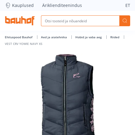
VEST CRV YOWIE NAVY XS - Bauhof has loaded
Kauplused
Äriklienditeenindus
ET
Ehituspood Bauhof
Aed ja aiatehnika
Hobid ja vaba aeg
Riided
VEST CRV YOWIE NAVY XS