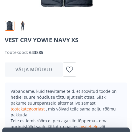
VEST CRV YOWIE NAVY XS
Tootekood:
643885
VÄLJA MÜÜDUD
Vabandame, kuid teavitame teid, et soovitud toode on
hetkel suure nõudluse tõttu ajutiselt otsas. Siiski
pakume suurepäraseid alternatiive samast
tootekategooriast
, mis võivad teile sama palju rõõmu
pakkuda!
Teie ostlemisrõõm ei pea aga siin lõppema - oma
uurimistööd saate jätkata, naastes
avalehele
või