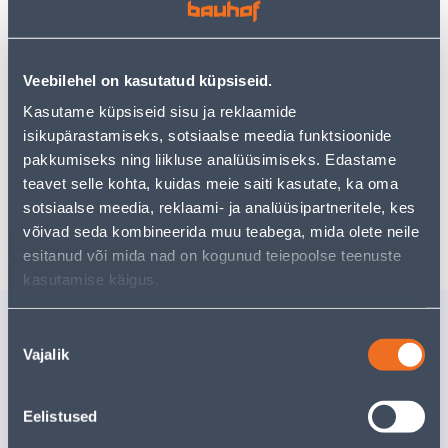
kasutades meie võimsat otsingufunktsiooni, et leida
veelgi meelepärasemad valikuid. Head ostlemist!
Veebilehel on kasutatud küpsiseid.
• Naiste mugav ja nägus vest
• XS suurus, sinist värvi
Kasutame küpsiseid sisu ja reklaamide
• Sobib kanda nii tööl kui vabal ajal
isikupärastamiseks, sotsiaalse meedia funktsioonide
• 14-päevane tagastusõigus.
pakkumiseks ning liikluse analüüsimiseks. Edastame
teavet selle kohta, kuidas meie saiti kasutate, ka oma
sotsiaalse meedia, reklaami- ja analüüsipartneritele, kes
Tarne pole võimalik
võivad seda kombineerida muu teabega, mida olete neile
esitanud või mida nad on kogunud teiepoolse teenuste
kasutamise käigus.
Sarnased tooted
Nõusoleku
AMPLIKONKS TARMO
DRESSIP
Vajalik
valik
ÖÖKULL, VALGE
FLORENC
KOLLANE
Tarne pole võimalik
51
.99 €
Eelistused
/t
33
.79 €
VÄLJA MÜÜDUD