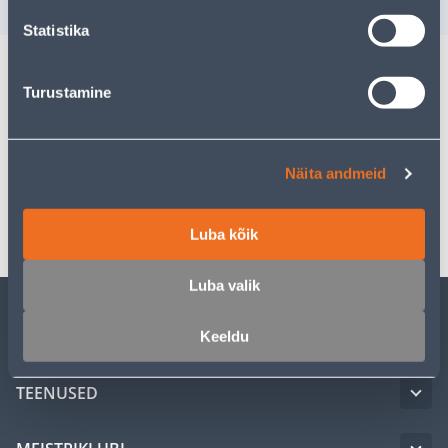
sisselogitud kl
Statistika
Turustamine
Kirjeldus
Spetsifikatsioon
Näita andmeid
Transport
Luba kõik
Luba valik
KLIENDITEENINDUS
Keeldu
TEENUSED