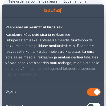
Teie ostlemisrõõm ei pea aga siin lõppema - oma
uurimistööd saate jätkata, naastes
avalehele
või
kasutades meie võimsat otsingufunktsiooni, et leida
veelgi meelepärasemad valikuid. Head ostlemist!
Veebilehel on kasutatud küpsiseid.
• Naiste L-suurus vihmamantel
Kasutame küpsiseid sisu ja reklaamide
• 100% polüuretaanist
isikupärastamiseks, sotsiaalse meedia funktsioonide
• Lukk-kinnitus koos trukkidega , kaks trukk-kinnitusega
pakkumiseks ning liikluse analüüsimiseks. Edastame
küljetaskut, tuulutusavad kaenla all
teavet selle kohta, kuidas meie saiti kasutate, ka oma
• 14-päevane tagastusõigus.
sotsiaalse meedia, reklaami- ja analüüsipartneritele, kes
võivad seda kombineerida muu teabega, mida olete neile
Tarne pole võimalik
esitanud või mida nad on kogunud teiepoolse teenuste
kasutamise käigus.
Nõusoleku
Sarnased tooted
Vajalik
valik
VIHMAÜLIKOND PE/PVC
TALVEJO
SININE L
MONTRE