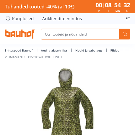
VIHMAMANTEL CRV YOWIE ROHELINE L - Bauhof has loaded
00
08
54
31
Tuhanded tooted -40% (al 10€)
P
T
MIN
S
Kauplused
Äriklienditeenindus
ET
Ehituspood Bauhof
Aed ja aiatehnika
Hobid ja vaba aeg
Riided
VIHMAMANTEL CRV YOWIE ROHELINE L