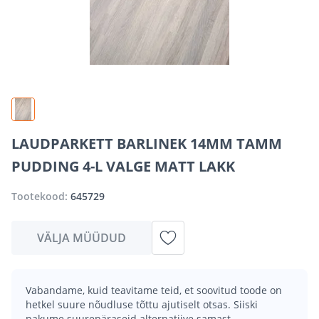
LAUDPARKETT BARLINEK 14MM TAMM
PUDDING 4-L VALGE MATT LAKK
Tootekood:
645729
VÄLJA MÜÜDUD
Vabandame, kuid teavitame teid, et soovitud toode on
hetkel suure nõudluse tõttu ajutiselt otsas. Siiski
pakume suurepäraseid alternatiive samast