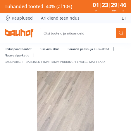
LAUDPARKETT BARLINEK 14MM TAMM PUDDING 4-L VALGE MA
01
23
29
46
Tuhanded tooted -40% (al 10€)
P
T
MIN
S
Kauplused
Äriklienditeenindus
ET
Ehituspood Bauhof
Siseviimistlus
Põranda pealis- ja aluskatted
Naturaalparketid
LAUDPARKETT BARLINEK 14MM TAMM PUDDING 4-L VALGE MATT LAKK