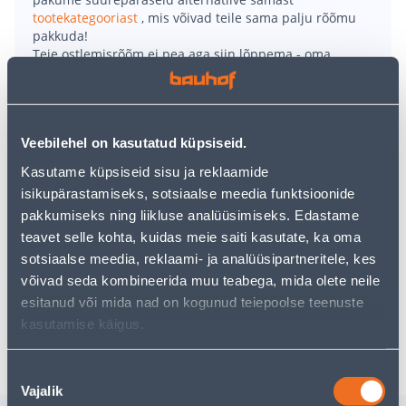
tootekategooriast
, mis võivad teile sama palju rõõmu
pakkuda!
Teie ostlemisrõõm ei pea aga siin lõppema - oma
uurimistööd saate jätkata, naastes
avalehele
või
kasutades meie võimsat otsingufunktsiooni, et leida
veelgi meelepärasemad valikuid. Head ostlemist!
Veebilehel on kasutatud küpsiseid.
• Barlineki laudparkett on helehall 14 mm puitparkett
Kasutame küpsiseid sisu ja reklaamide
(tamm).
isikupärastamiseks, sotsiaalse meedia funktsioonide
• Parketi pinnaviimistlus on matt lakk.
pakkumiseks ning liikluse analüüsimiseks. Edastame
• Ühes pakis on 7 paneeli. Parketi sügavus on 220 cm,
teavet selle kohta, kuidas meie saiti kasutate, ka oma
laius 18 cm, kõrgus 1,4 cm.
sotsiaalse meedia, reklaami- ja analüüsipartneritele, kes
• 14-päevane tagastusõigus.
võivad seda kombineerida muu teabega, mida olete neile
esitanud või mida nad on kogunud teiepoolse teenuste
kasutamise käigus.
Tarne pole võimalik
Nõusoleku
Vajalik
valik