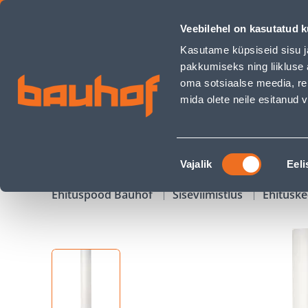
HÜDROISOLATSIOONI KANGAS MIRA 4524 1MX50M - Bauhof 
Veebilehel on kasutatud k
Kauplused
Äriklienditeenindus
Klienditeeni
Kasutame küpsiseid sisu j
pakkumiseks ning liikluse 
oma sotsiaalse meedia, re
mida olete neile esitanud
TOOTED
KAMPAANIAD
Nõusoleku
Vajalik
Eeli
valik
Ehituspood Bauhof
Siseviimistlus
Ehitusk