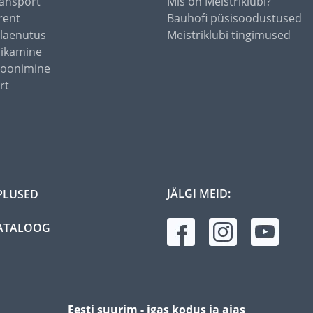
ansport
Mis on Meistriklubi?
rent
Bauhofi püsisoodustused
alaenutus
Meistriklubi tingimused
õikamine
toonimine
rt
JÄLGI MEID:
PLUSED
ATALOOG
Eesti suurim - igas kodus ja aias