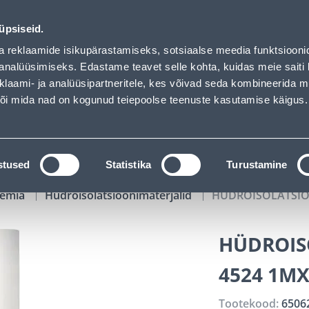
has loaded
00
18
58
56
Kuni 20% LISAKS koodiga!
P
T
MIN
S
üpsiseid.
ndus
Teenused
Karjäärileht
a reklaamide isikupärastamiseks, sotsiaalse meedia funktsiooni
analüüsimiseks. Edastame teavet selle kohta, kuidas meie saiti 
klaami- ja analüüsipartneritele, kes võivad seda kombineerida 
OTSI
Logi
 või mida nad on kogunud teiepoolse teenuste kasutamise käigus.
KATALOOGID
TÖÖRIISTALAENUTUS
J
stused
Statistika
Turustamine
eemia
Hüdroisolatsioonimaterjalid
HÜDROISOLATSIO
HÜDROIS
4524 1M
Tootekood:
6506