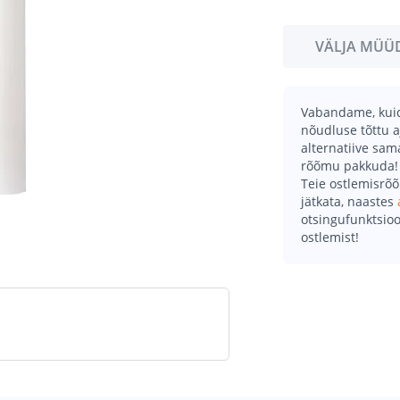
VÄLJA MÜÜ
Vabandame, kuid 
nõudluse tõttu a
alternatiive sa
rõõmu pakkuda!
Teie ostlemisrõ
jätkata, naastes
otsingufunktsioo
ostlemist!