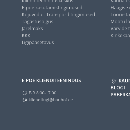
Klienditeeninduskeskus
Kauba tr
E-poe kasutamistingimused
Haagise 
Kojuvedu - Transporditingimused
Tööriist
Tagastusõigus
Mõõtu l
Järelmaks
Värvide 
KKK
Kinkekaa
Ligipääsetavus
E-POE KLIENDITEENINDUS
KAU
BLOGI
E-R 8:00-17:00
PABERK
klienditugi@bauhof.ee