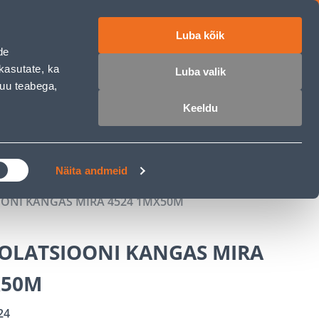
Luba kõik
ET
RU
EN
de
kasutate, ka
Luba valik
muu teabega,
 sisse
Ostunimekiri
Ostukorv
Keeldu
ÄRELMAKS
MEISTRIKLUBI
BLOGI
Näita andmeid
ONI KANGAS MIRA 4524 1MX50M
OLATSIOONI KANGAS MIRA
X50M
24