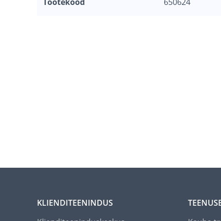
Tootekood
650624
KLIENDITEENINDUS
TEENUS