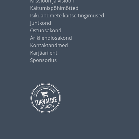
Missioon ja visioon
Käitumispõhimõtted
Isikuandmete kaitse tingimused
Juhtkond
Ostuosakond
Ärikliendiosakond
Kontaktandmed
Karjäärileht
Sponsorlus