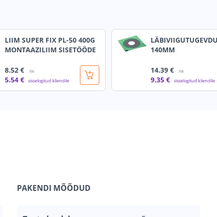
LIIM SUPER FIX PL-50 400G
LÄBIVIIGUTUGEVDU
MONTAAZILIIM SISETÖÖDE
140MM
8
.52 €
14
.39 €
/tk
/tk
5
.54 €
9
.35 €
sisselogitud kliendile
sisselogitud kliendile
PAKENDI MÕÕDUD