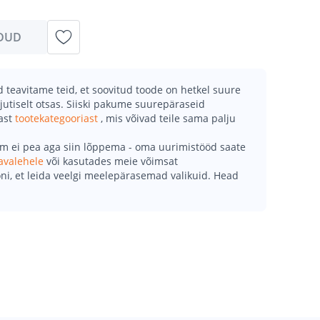
DUD
teavitame teid, et soovitud toode on hetkel suure
jutiselt otsas. Siiski pakume suurepäraseid
mast
tootekategooriast
, mis võivad teile sama palju
õm ei pea aga siin lõppema - oma uurimistööd saate
avalehele
või kasutades meie võimsat
ni, et leida veelgi meelepärasemad valikuid. Head