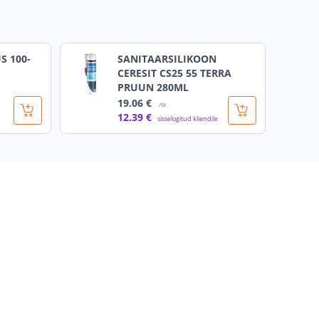
S 100-
SANITAARSILIKOON
CERESIT CS25 55 TERRA
PRUUN 280ML
19
.06 €
/tk
12
.39 €
sisselogitud kliendile