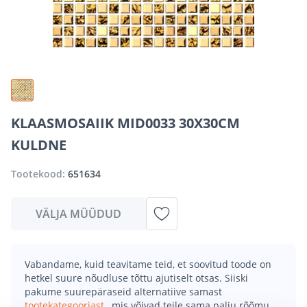
KLAASMOSAIIK MID0033 30X30CM
KULDNE
Tootekood:
651634
VÄLJA MÜÜDUD
Vabandame, kuid teavitame teid, et soovitud toode on
hetkel suure nõudluse tõttu ajutiselt otsas. Siiski
pakume suurepäraseid alternatiive samast
tootekategooriast
, mis võivad teile sama palju rõõmu