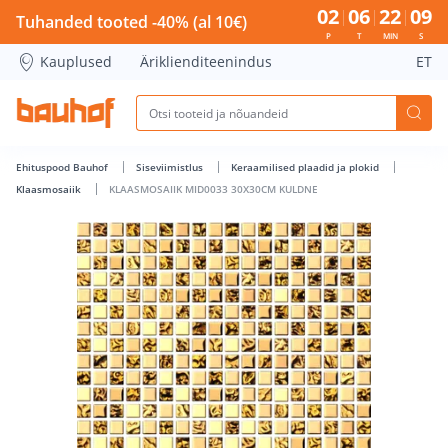
KLAASMOSAIIK MID0033 30X30CM KULDNE - Bauhof has loa
02
06
22
08
Tuhanded tooted -40% (al 10€)
P
T
MIN
S
Kauplused
Äriklienditeenindus
ET
Ehituspood Bauhof
Siseviimistlus
Keraamilised plaadid ja plokid
Klaasmosaiik
KLAASMOSAIIK MID0033 30X30CM KULDNE