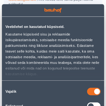
pakkuda!
Teie ostlemisrõõm ei pea aga siin lõppema - oma
uurimistööd saate jätkata, naastes
avalehele
või
kasutades meie võimsat otsingufunktsiooni, et leida
veelgi meelepärasemad valikuid. Head ostlemist!
Veebilehel on kasutatud küpsiseid.
Kasutame küpsiseid sisu ja reklaamide
• Kuldne klaasmosaiik mõõtmetega 30 x 30 cm.
isikupärastamiseks, sotsiaalse meedia funktsioonide
• Läikiv pinnaviimistlus.
pakkumiseks ning liikluse analüüsimiseks. Edastame
• Saab luua originaalseid ja eksklusiivseid lahendusi.
teavet selle kohta, kuidas meie saiti kasutate, ka oma
• 14-päevane tagastusõigus.
sotsiaalse meedia, reklaami- ja analüüsipartneritele, kes
võivad seda kombineerida muu teabega, mida olete neile
esitanud või mida nad on kogunud teiepoolse teenuste
Tarne pole võimalik
kasutamise käigus.
Nõusoleku
Vajalik
valik
Sarnased tooted
SEINAPLAAT REALONDA
KLEEBIS 