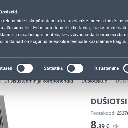
02
13
40
29
Tuhanded tooted -40% (al 10€)
P
T
MIN
S
üpsiseid.
ndus
Teenused
Karjäärileht
a reklaamide isikupärastamiseks, sotsiaalse meedia funktsiooni
analüüsimiseks. Edastame teavet selle kohta, kuidas meie saiti 
klaami- ja analüüsipartneritele, kes võivad seda kombineerida 
OTSI
Logi
 või mida nad on kogunud teiepoolse teenuste kasutamise käigus.
KATALOOGID
TÖÖRIISTALAENUTUS
J
stused
Statistika
Turustamine
Dušisüsteemid ja komponendid
Dušiotsikud
DUŠI
DUŠIOTS
Tootekood:
6527
8
.39 €
/tk