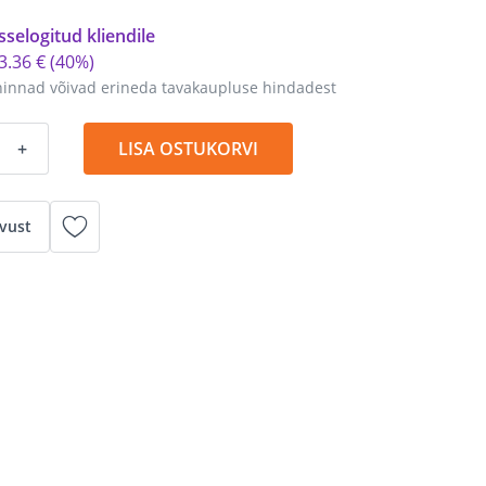
sselogitud kliendile
3
.
36 €
(40%)
hinnad võivad erineda tavakaupluse hindadest
+
LISA OSTUKORVI
vust