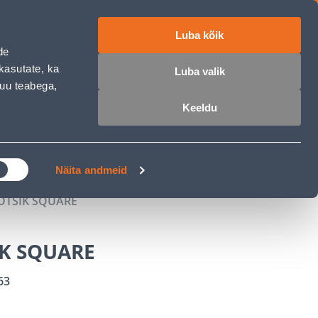
Luba kõik
ET
RU
EN
de
kasutate, ka
Luba valik
muu teabega,
 sisse
Ostunimekiri
Ostukorv
Keeldu
ÄRELMAKS
MEISTRIKLUBI
BLOGI
Näita andmeid
OTSIK SQUARE
IK SQUARE
63