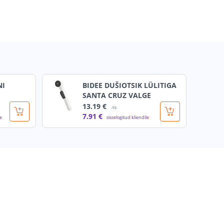
NI
BIDEE DUŠIOTSIK LÜLITIGA
SANTA CRUZ VALGE
13
.19 €
/tk
7
.91 €
le
sisselogitud kliendile