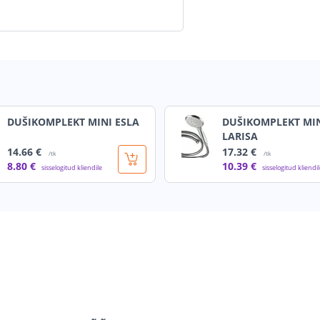
DUŠIKOMPLEKT MINI ESLA
DUŠIKOMPLEKT MI
LARISA
14
.66 €
17
.32 €
/tk
/tk
8
.80 €
10
.39 €
sisselogitud kliendile
sisselogitud kliendi