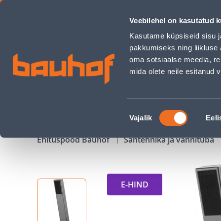
DUŠIOTSIK SQUARE - Bauhof has loaded
Veebilehel on kasutatud k
Kauplused
Äriklienditeenindus
Klienditeeni
Kasutame küpsiseid sisu j
pakkumiseks ning liikluse 
oma sotsiaalse meedia, re
mida olete neile esitanud
TOOTED
KAMPAANIAD
Nõusoleku
Vajalik
Eeli
valik
Ehituspood Bauhof
Santehnika ja vannituba
E-HIND