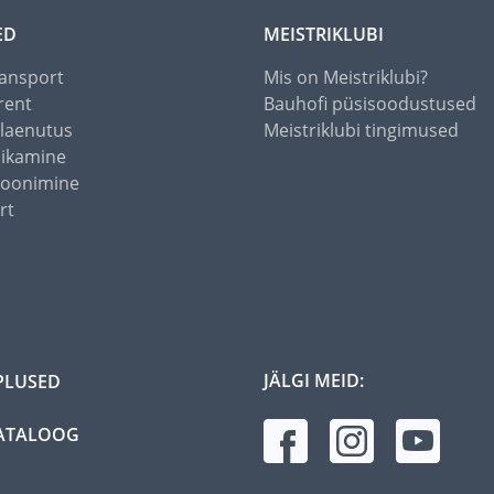
ED
MEISTRIKLUBI
ansport
Mis on Meistriklubi?
rent
Bauhofi püsisoodustused
alaenutus
Meistriklubi tingimused
õikamine
toonimine
rt
JÄLGI MEID:
PLUSED
ATALOOG