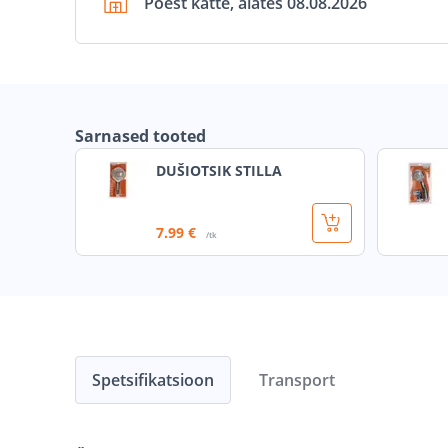
Poest kätte, alates 08.08.2026
Sarnased tooted
DUŠIOTSIK STILLA
7
.99 €
/tk
Spetsifikatsioon
Transport