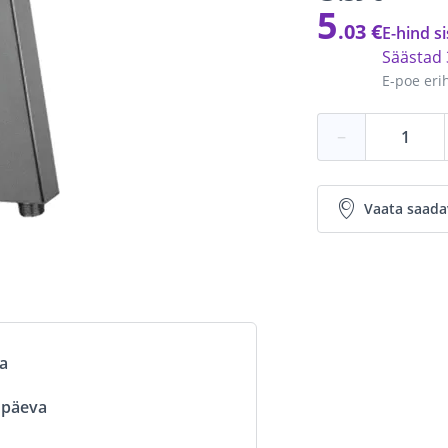
5
.03 €
E-hind si
Säästad
E-poe eri
−
Vaata saada
va
ööpäeva