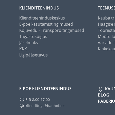
KLIENDITEENINDUS
TEENUS
Klienditeeninduskeskus
Kauba tr
E-poe kasutamistingimused
Haagise 
Kojuvedu - Transporditingimused
Tööriist
Tagastusõigus
Mõõtu l
Järelmaks
Värvide 
KKK
Kinkekaa
Ligipääsetavus
E-POE KLIENDITEENINDUS
KAU
BLOGI
E-R 8:00-17:00
PABERK
klienditugi@bauhof.ee