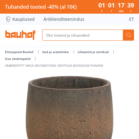
ÜMBRISPOTT MICA DECORATIONS VENTOUX Ø29X26CM PUNA
01
01
17
38
Tuhanded tooted -40% (al 10€)
P
T
MIN
S
Kauplused
Äriklienditeenindus
ET
Ehituspood Bauhof
Aed ja aiatehnika
Lillepotid ja tarvikud
Sise ümbrispotid
ÜMBRISPOTT MICA DECORATIONS VENTOUX Ø29X26CM PUNANE