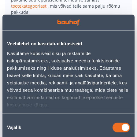
tootekategooriast
, mis võivad teile sama palju rõõmu
pakkuda!
Teie ostlemisrõõm ei pea aga siin lõppema - oma
uurimistööd saate jätkata, naastes
avalehele
või
kasutades meie võimsat otsingufunktsiooni, et leida
veelgi meelepärasemad valikuid. Head ostlemist!
Veebilehel on kasutatud küpsiseid.
Kasutame küpsiseid sisu ja reklaamide
• Ümbrispott läbimõõduga 29 cm, kõrgus 26 cm.
isikupärastamiseks, sotsiaalse meedia funktsioonide
• Punast värvi.
pakkumiseks ning liikluse analüüsimiseks. Edastame
• 14-päevane tagastusõigus.
teavet selle kohta, kuidas meie saiti kasutate, ka oma
sotsiaalse meedia, reklaami- ja analüüsipartneritele, kes
Tarne pole võimalik
võivad seda kombineerida muu teabega, mida olete neile
esitanud või mida nad on kogunud teiepoolse teenuste
kasutamise käigus.
Sarnased tooted
Nõusoleku
Vajalik
valik
LILLEPOTT
LILLEPOT
PROSPERPLAST FURU
PROSPER