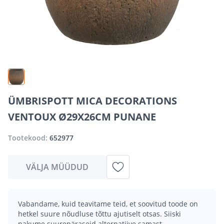
ÜMBRISPOTT MICA DECORATIONS
VENTOUX Ø29X26CM PUNANE
Tootekood:
652977
VÄLJA MÜÜDUD
Vabandame, kuid teavitame teid, et soovitud toode on
hetkel suure nõudluse tõttu ajutiselt otsas. Siiski
pakume suurepäraseid alternatiive samast