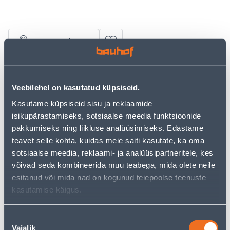
Vaata saadavust
• Hooldus- ja puhastusvahend rehvide hooldamiseks
ning kvaliteetse läike andmiseks.
Veebilehel on kasutatud küpsiseid.
• Ei jäta plekke ning tagab rehvidele pikaajalise kaitse
Kasutame küpsiseid sisu ja reklaamide
tuhmumise, pleekimise ja pragunemise eest.
isikupärastamiseks, sotsiaalse meedia funktsioonide
• Sobilik kõikidele rehvitüüpidele.
pakkumiseks ning liikluse analüüsimiseks. Edastame
• 14-päevane tagastusõigus.
teavet selle kohta, kuidas meie saiti kasutate, ka oma
sotsiaalse meedia, reklaami- ja analüüsipartneritele, kes
Eeldatav kojuvedu 3,69 € al. 2-5 tööpäeva
võivad seda kombineerida muu teabega, mida olete neile
esitanud või mida nad on kogunud teiepoolse teenuste
Tarne pakiautomaati al. 2,29 € al. 2-5 tööpäeva
kasutamise käigus.
Poest kätte, alates 09.08.2026
Nõusoleku
Vajalik
valik