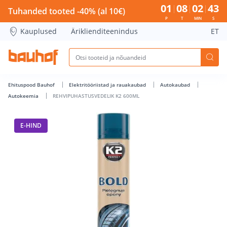
REHVIPUHASTUSVEDELIK K2 600ML - Bauhof has loaded
01
08
02
43
Tuhanded tooted -40% (al 10€)
P
T
MIN
S
Kauplused
Äriklienditeenindus
ET
Ehituspood Bauhof
Elektritööriistad ja rauakaubad
Autokaubad
Autokeemia
REHVIPUHASTUSVEDELIK K2 600ML
E-HIND