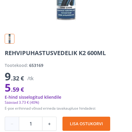
REHVIPUHASTUSVEDELIK K2 600ML
Tootekood:
653169
9
.32 €
/tk
5
.59 €
E-hind sisselogitud kliendile
Säästad
3
.
73 €
(40%)
E-poe erihinnad võivad erineda tavakaupluse hindadest
−
+
LISA OSTUKORVI