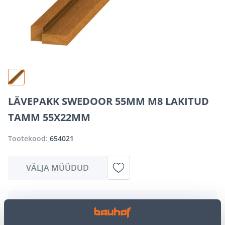
LÄVEPAKK SWEDOOR 55MM M8 LAKITUD
TAMM 55X22MM
Tootekood:
654021
VÄLJA MÜÜDUD
Vabandame, kuid teavitame teid, et soovitud toode on
hetkel suure nõudluse tõttu ajutiselt otsas. Siiski
pakume suurepäraseid alternatiive samast