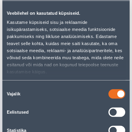
tootekategooriast
, mis võivad teile sama palju rõõmu
pakkuda!
Veebilehel on kasutatud küpsiseid.
Teie ostlemisrõõm ei pea aga siin lõppema - oma
Kasutame küpsiseid sisu ja reklaamide
uurimistööd saate jätkata, naastes
avalehele
või
kasutades meie võimsat otsingufunktsiooni, et leida
isikupärastamiseks, sotsiaalse meedia funktsioonide
veelgi meelepärasemad valikuid. Head ostlemist!
pakkumiseks ning liikluse analüüsimiseks. Edastame
teavet selle kohta, kuidas meie saiti kasutate, ka oma
sotsiaalse meedia, reklaami- ja analüüsipartneritele, kes
võivad seda kombineerida muu teabega, mida olete neile
Tarne pole võimalik
esitanud või mida nad on kogunud teiepoolse teenuste
kasutamise käigus.
Sarnased tooted
Nõusoleku
Vajalik
valik
SOKLILIIST DURI SLK50-
SOKLILII
129 TAMM
176 TAM
50X25MMX2,5M
50X25MM
Eelistused
4
.92 €
4
.92 €
/tk
/tk
2
.95 €
2
.95 €
sisselogitud kliendile
sisselogitud kl
Statistika