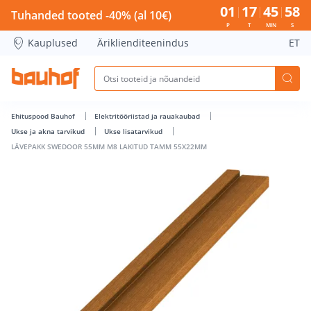
LÄVEPAKK SWEDOOR 55MM M8 LAKITUD TAMM 55X22MM - B
01
17
45
58
Tuhanded tooted -40% (al 10€)
P
T
MIN
S
Kauplused
Äriklienditeenindus
ET
Ehituspood Bauhof
Elektritööriistad ja rauakaubad
Ukse ja akna tarvikud
Ukse lisatarvikud
LÄVEPAKK SWEDOOR 55MM M8 LAKITUD TAMM 55X22MM