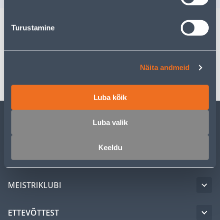
Turustamine
Spetsifikatsioon
Transport
Näita andmeid
Luba kõik
Luba valik
KLIENDITEENINDUS
Keeldu
TEENUSED
MEISTRIKLUBI
ETTEVÕTTEST