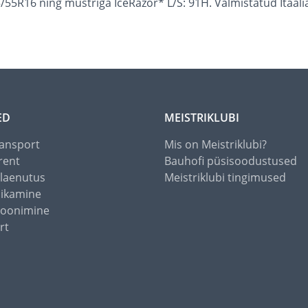
5R16 ning mustriga IceRazor* L/S: 91H. Valmistatud Itaali
ED
MEISTRIKLUBI
ansport
Mis on Meistriklubi?
rent
Bauhofi püsisoodustused
alaenutus
Meistriklubi tingimused
õikamine
toonimine
rt