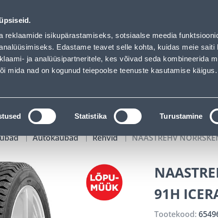
RITUD - Bauhof has loaded
01
21
28
47
Tuhanded tooted -40% (al 10€)
P
T
MIN
S
üpsiseid.
ndus
Teenused
Karjäärileht
a reklaamide isikupärastamiseks, sotsiaalse meedia funktsiooni
analüüsimiseks. Edastame teavet selle kohta, kuidas meie saiti 
klaami- ja analüüsipartneritele, kes võivad seda kombineerida 
OTSI
Logi
 või mida nad on kogunud teiepoolse teenuste kasutamise käigus.
KATALOOGID
TÖÖRIISTALAENUTUS
J
stused
Statistika
Turustamine
kaubad
Autokaubad
Rehvid
NAASTREHV NORRSKEN
NAASTRE
91H ICE
Tootekood:
6549