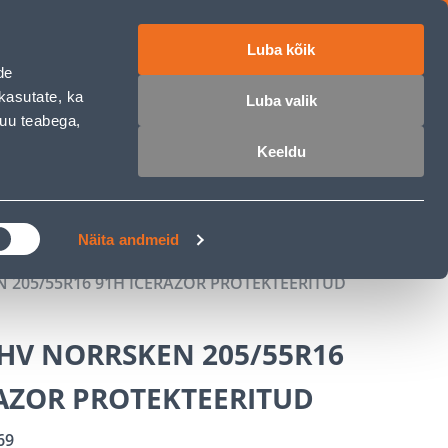
Luba kõik
ET
RU
EN
de
kasutate, ka
Luba valik
muu teabega,
 sisse
Ostunimekiri
Ostukorv
Keeldu
ÄRELMAKS
MEISTRIKLUBI
BLOGI
Näita andmeid
 205/55R16 91H ICERAZOR PROTEKTEERITUD
HV NORRSKEN 205/55R16
RAZOR PROTEKTEERITUD
69