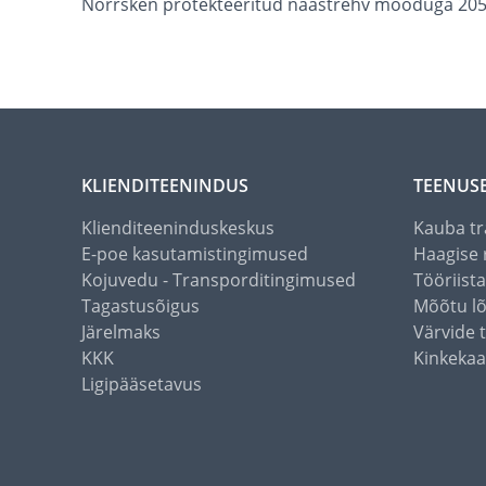
Norrsken protekteeritud naastrehv mõõduga 205/5
KLIENDITEENINDUS
TEENUS
Klienditeeninduskeskus
Kauba tr
E-poe kasutamistingimused
Haagise 
Kojuvedu - Transporditingimused
Tööriist
Tagastusõigus
Mõõtu l
Järelmaks
Värvide 
KKK
Kinkekaa
Ligipääsetavus