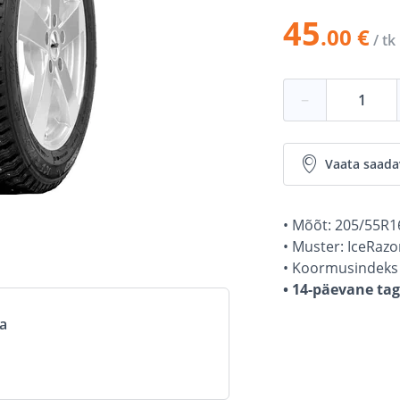
45
.00 €
/ tk
−
Vaata saada
• Mõõt: 205/55R1
• Muster: IceRazo
• Koormusindeks 
• 14-päevane ta
va