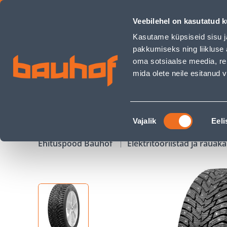
NAASTREHV NORRSKEN 205/55R16 91H ICERAZOR PROTEKTEE
Veebilehel on kasutatud k
Kauplused
Äriklienditeenindus
Klienditeeni
Kasutame küpsiseid sisu j
pakkumiseks ning liikluse 
oma sotsiaalse meedia, re
mida olete neile esitanud
TOOTED
KAMPAANIAD
Nõusoleku
Vajalik
Eeli
valik
Ehituspood Bauhof
Elektritööriistad ja raua