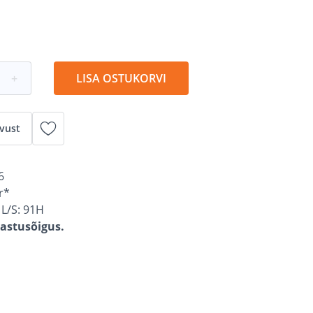
+
LISA OSTUKORVI
vust
6
r*
L/S: 91H
gastusõigus.