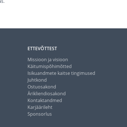
as.
ETTEVÕTTEST
Missioon ja visioon
Käitumispõhimõtted
Isikuandmete kaitse tingimused
Juhtkond
Ostuosakond
Ärikliendiosakond
Kontaktandmed
Karjäärileht
Sponsorlus