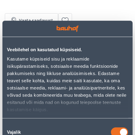
Vaata saadavust
• Lapikviil pikkusega 150 mm.
• Lapikutel pindadel topelt raie ning ühel serval
Veebilehel on kasutatud küpsiseid.
ühekordne raie.
• Sobib lamedate pindade ning teravate servade ning
Kasutame küpsiseid sisu ja reklaamide
nurkade viilimiseks.
isikupärastamiseks, sotsiaalse meedia funktsioonide
• 14-päevane tagastusõigus.
pakkumiseks ning liikluse analüüsimiseks. Edastame
teavet selle kohta, kuidas meie saiti kasutate, ka oma
sotsiaalse meedia, reklaami- ja analüüsipartneritele, kes
Eeldatav kojuvedu 3,69 € al. 2-5 tööpäeva
võivad seda kombineerida muu teabega, mida olete neile
esitanud või mida nad on kogunud teiepoolse teenuste
Tarne pakiautomaati al. 2,29 € al. 2-5 tööpäeva
kasutamise käigus.
Poest kätte, alates 07.08.2026
Nõusoleku
Vajalik
valik