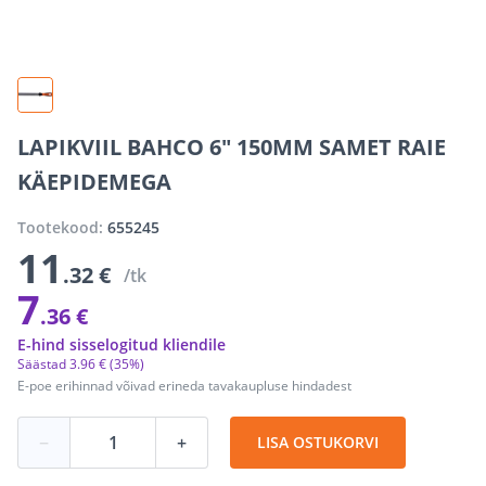
LAPIKVIIL BAHCO 6" 150MM SAMET RAIE
KÄEPIDEMEGA
Tootekood:
655245
11
.32 €
/tk
7
.36 €
E-hind sisselogitud kliendile
Säästad
3
.
96 €
(35%)
E-poe erihinnad võivad erineda tavakaupluse hindadest
−
+
LISA OSTUKORVI