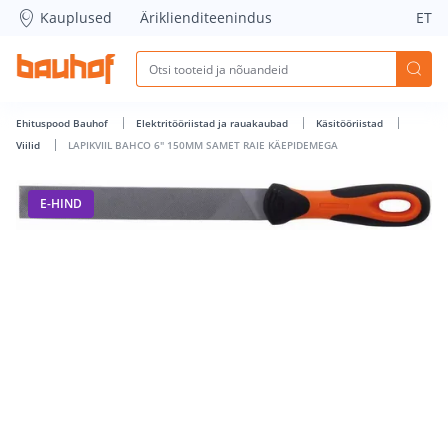
LAPIKVIIL BAHCO 6&quot; 150MM SAMET RAIE KÄEPIDEMEGA 
Kauplused
Äriklienditeenindus
ET
Ehituspood Bauhof
Elektritööriistad ja rauakaubad
Käsitööriistad
Viilid
LAPIKVIIL BAHCO 6" 150MM SAMET RAIE KÄEPIDEMEGA
E-HIND