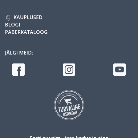
KAUPLUSED
BLOGI
PABERKATALOOG
JÄLGI MEID:
Eesti suurim - igas kodus ja aias