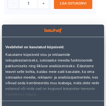
−
+
LISA OSTUKORVI
Vaata saadavust
Veebilehel on kasutatud küpsiseid.
• Struktuurse puidumustri immitatsiooniga
keraamiline põrandaplaat.
Kasutame küpsiseid sisu ja reklaamide
• Mõõtmetega 18,5 x 59,8 cm ja paksusega 9 mm.
isikupärastamiseks, sotsiaalse meedia funktsioonide
• Pruuni tooniga ja matt viimistlusega.
pakkumiseks ning liikluse analüüsimiseks. Edastame
• Sobib kasutamiseks sisetingimustes.
teavet selle kohta, kuidas meie saiti kasutate, ka oma
• 14-päevane tagastusõigus
sotsiaalse meedia, reklaami- ja analüüsipartneritele, kes
võivad seda kombineerida muu teabega, mida olete neile
esitanud või mida nad on kogunud teiepoolse teenuste
Eeldatav kojuvedu 5,59 € al. 2-5 tööpäeva
kasutamise käigus.
Poest kätte, alates 06.08.2026