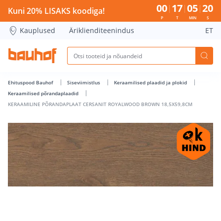
KERAAMILINE PÕRANDAPLAAT CERSANIT ROYALWOOD BROWN 
00
17
05
19
Kuni 20% LISAKS koodiga!
P
T
MIN
S
Kauplused
Äriklienditeenindus
ET
Ehituspood Bauhof
Siseviimistlus
Keraamilised plaadid ja plokid
Keraamilised põrandaplaadid
KERAAMILINE PÕRANDAPLAAT CERSANIT ROYALWOOD BROWN 18,5X59,8CM