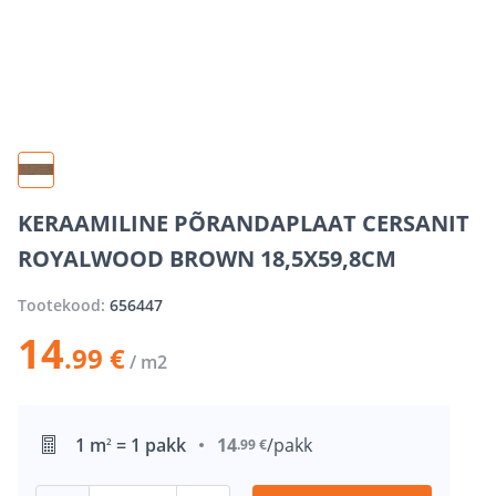
KERAAMILINE PÕRANDAPLAAT CERSANIT
ROYALWOOD BROWN 18,5X59,8CM
Tootekood:
656447
14
.99 €
/ m2
1 m
= 1 pakk
14
/pakk
2
.99 €