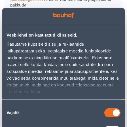
pakkuda!
Teie ostlemisrõõm ei pea aga siin lõppema - oma
uurimistööd saate jätkata, naastes
avalehele
või
kasutades meie võimsat otsingufunktsiooni, et leida
veelgi meelepärasemad valikuid. Head ostlemist!
Veebilehel on kasutatud küpsiseid.
Kasutame küpsiseid sisu ja reklaamide
• Pastalusikas on loodud spagettide, nuudlite
isikupärastamiseks, sotsiaalse meedia funktsioonide
serveerimiseks. Laba ava sobib spagetiportsjoni
pakkumiseks ning liikluse analüüsimiseks. Edastame
mõõtmiseks.
teavet selle kohta, kuidas meie saiti kasutate, ka oma
• 14-päevane tagastusõigus.
sotsiaalse meedia, reklaami- ja analüüsipartneritele, kes
võivad seda kombineerida muu teabega, mida olete neile
Tarne pole võimalik
esitanud või mida nad on kogunud teiepoolse teenuste
kasutamise käigus.
Nõusoleku
Sarnased tooted
Vajalik
valik
SPAATEL FISKARS
LUSIKAS 