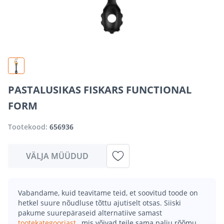
PASTALUSIKAS FISKARS FUNCTIONAL
FORM
Tootekood:
656936
VÄLJA MÜÜDUD
Vabandame, kuid teavitame teid, et soovitud toode on
hetkel suure nõudluse tõttu ajutiselt otsas. Siiski
pakume suurepäraseid alternatiive samast
tootekategooriast
, mis võivad teile sama palju rõõmu