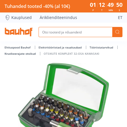
OTSIKUTE KOMPLEKT 32-OSA KAWASAKI - Bauhof has loade
01
12
49
49
Tuhanded tooted -40% (al 10€)
P
T
MIN
S
Kauplused
Äriklienditeenindus
ET
Ehituspood Bauhof
Elektritööriistad ja rauakaubad
Tööriistatarvikud
Kruvikeerajate otsikud
OTSIKUTE KOMPLEKT 32-OSA KAWASAKI