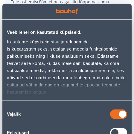
Teie ostlemisrõõm ei pea aga siin lõppema - oma
uurimistööd saate jätkata, naastes
avalehele
või
kasutades meie võimsat otsingufunktsiooni, et leida
veelgi meelepärasemad valikuid. Head ostlemist!
Veebilehel on kasutatud küpsiseid.
• 32-osaline otsikute komplekt.
Kasutame küpsiseid sisu ja reklaamide
• Komplektis 30 otsikut, adapter 25 mm ning magneti ja
isikupärastamiseks, sotsiaalse meedia funktsioonide
lukustusega otsikuhoidja.
pakkumiseks ning liikluse analüüsimiseks. Edastame
• 14-päevane tagastusõigus.
teavet selle kohta, kuidas meie saiti kasutate, ka oma
sotsiaalse meedia, reklaami- ja analüüsipartneritele, kes
võivad seda kombineerida muu teabega, mida olete neile
Tarne pole võimalik
esitanud või mida nad on kogunud teiepoolse teenuste
kasutamise käigus.
Sarnased tooted
Nõusoleku
Vajalik
valik
OTSIKUTE KOMPLEKT 31
NUTISEA
OSA MAGNETHOIDIKUGA
PARANDU
BACHO
TRUPER 
Eelistused