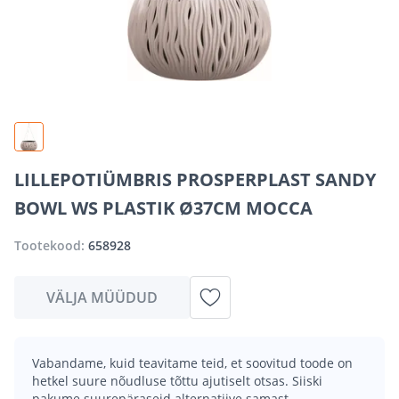
LILLEPOTIÜMBRIS PROSPERPLAST SANDY
BOWL WS PLASTIK Ø37CM MOCCA
Tootekood:
658928
VÄLJA MÜÜDUD
Vabandame, kuid teavitame teid, et soovitud toode on
hetkel suure nõudluse tõttu ajutiselt otsas. Siiski
pakume suurepäraseid alternatiive samast