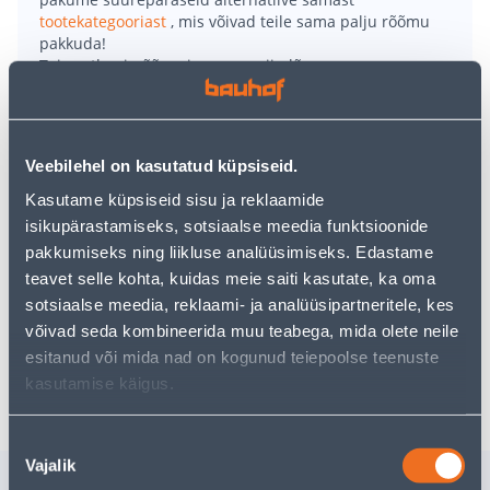
tootekategooriast
, mis võivad teile sama palju rõõmu
pakkuda!
Teie ostlemisrõõm ei pea aga siin lõppema - oma
uurimistööd saate jätkata, naastes
avalehele
või
kasutades meie võimsat otsingufunktsiooni, et leida
veelgi meelepärasemad valikuid. Head ostlemist!
Veebilehel on kasutatud küpsiseid.
• Plastikust rippuv lillepotiümbris beeži värvusega ja
Kasutame küpsiseid sisu ja reklaamide
läbimõõduga 37 cm.
isikupärastamiseks, sotsiaalse meedia funktsioonide
• Kasutamiseks nii sise- kui välistingimustes.
pakkumiseks ning liikluse analüüsimiseks. Edastame
• Külmakindel ja peab vastu UV-kiirgusele.
teavet selle kohta, kuidas meie saiti kasutate, ka oma
• 14-päevane tagastusõigus.
sotsiaalse meedia, reklaami- ja analüüsipartneritele, kes
võivad seda kombineerida muu teabega, mida olete neile
esitanud või mida nad on kogunud teiepoolse teenuste
Tarne pole võimalik
kasutamise käigus.
Nõusoleku
Vajalik
valik
Sarnased tooted