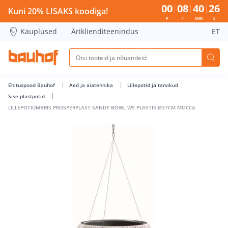
LILLEPOTIÜMBRIS PROSPERPLAST SANDY BOWL WS PLASTIK 
00
08
40
26
Kuni 20% LISAKS koodiga!
P
T
MIN
S
Kauplused
Äriklienditeenindus
ET
Ehituspood Bauhof
Aed ja aiatehnika
Lillepotid ja tarvikud
Sise plastpotid
LILLEPOTIÜMBRIS PROSPERPLAST SANDY BOWL WS PLASTIK Ø37CM MOCCA