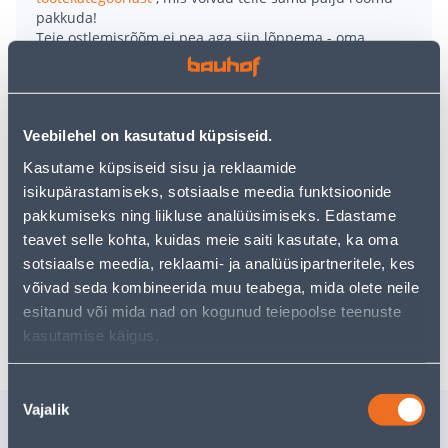
pakkuda!
Teie ostlemisrõõm ei pea aga siin lõppema - oma
uurimistööd saate jätkata, naastes
avalehele
või
kasutades meie võimsat otsingufunktsiooni, et leida
veelgi meelepärasemad valikuid. Head ostlemist!
Veebilehel on kasutatud küpsiseid.
• Plastikust lillepotiümbris halli värvusega ja
Kasutame küpsiseid sisu ja reklaamide
läbimõõduga 16 cm.
isikupärastamiseks, sotsiaalse meedia funktsioonide
• Kasutamiseks nii sise- kui välistingimustes.
pakkumiseks ning liikluse analüüsimiseks. Edastame
• Külmakindel ja peab vastu UV-kiirgusele.
teavet selle kohta, kuidas meie saiti kasutate, ka oma
• 14-päevane tagastusõigus.
sotsiaalse meedia, reklaami- ja analüüsipartneritele, kes
võivad seda kombineerida muu teabega, mida olete neile
esitanud või mida nad on kogunud teiepoolse teenuste
Tarne pole võimalik
kasutamise käigus.
Nõusoleku
Vajalik
valik
Sarnased tooted