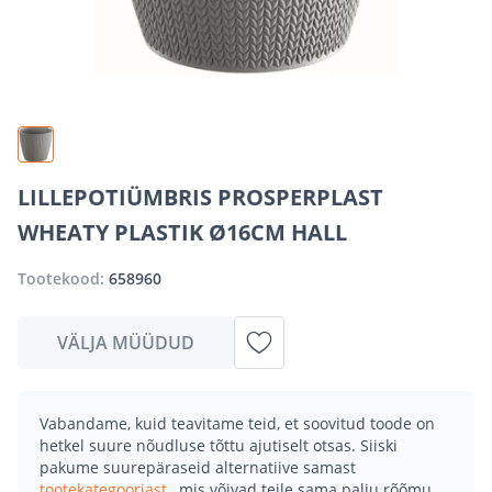
LILLEPOTIÜMBRIS PROSPERPLAST
WHEATY PLASTIK Ø16CM HALL
Tootekood:
658960
VÄLJA MÜÜDUD
Vabandame, kuid teavitame teid, et soovitud toode on
hetkel suure nõudluse tõttu ajutiselt otsas. Siiski
pakume suurepäraseid alternatiive samast
tootekategooriast
, mis võivad teile sama palju rõõmu