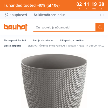
LILLEPOTIÜMBRIS PROSPERPLAST WHEATY PLASTIK Ø16CM HA
02
11
19
37
Tuhanded tooted -40% (al 10€)
P
T
MIN
S
Kauplused
Äriklienditeenindus
ET
Ehituspood Bauhof
Aed ja aiatehnika
Lillepotid ja tarvikud
Sise plastpotid
LILLEPOTIÜMBRIS PROSPERPLAST WHEATY PLASTIK Ø16CM HALL