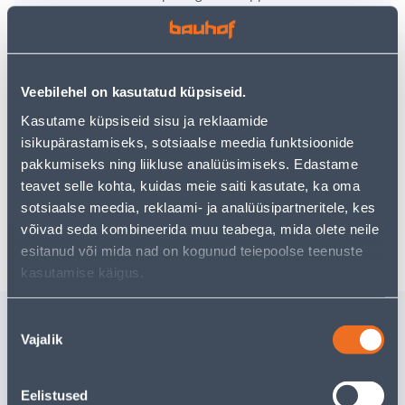
uurimistööd saate jätkata, naastes
avalehele
või
kasutades meie võimsat otsingufunktsiooni, et leida
veelgi meelepärasemad valikuid. Head ostlemist!
Veebilehel on kasutatud küpsiseid.
• Ümbrispott on mõõtmetega Ø 25 x 22 cm.
Kasutame küpsiseid sisu ja reklaamide
• Värvus taupe.
isikupärastamiseks, sotsiaalse meedia funktsioonide
• Valmistatud terrakotast.
pakkumiseks ning liikluse analüüsimiseks. Edastame
• 14-päevane tagastusõigus.
teavet selle kohta, kuidas meie saiti kasutate, ka oma
sotsiaalse meedia, reklaami- ja analüüsipartneritele, kes
Tarne pole võimalik
võivad seda kombineerida muu teabega, mida olete neile
esitanud või mida nad on kogunud teiepoolse teenuste
kasutamise käigus.
Sarnased tooted
Nõusoleku
Vajalik
valik
RIPUTATAV ÜMBRISPOTT
ÜMBRISP
RO CEMENT 25X25X21CM,
TUSCA LÄ
TERRAKOTA
25X28CM
Eelistused
Kampaaniahind
Tarne pole v