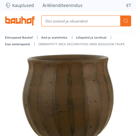
ÜMBRISPOTT MICA DECORATIONS MIRA Ø25X22CM TAUPE - B
Kauplused
Äriklienditeenindus
ET
Ehituspood Bauhof
Aed ja aiatehnika
Lillepotid ja tarvikud
Sise ümbrispotid
ÜMBRISPOTT MICA DECORATIONS MIRA Ø25X22CM TAUPE