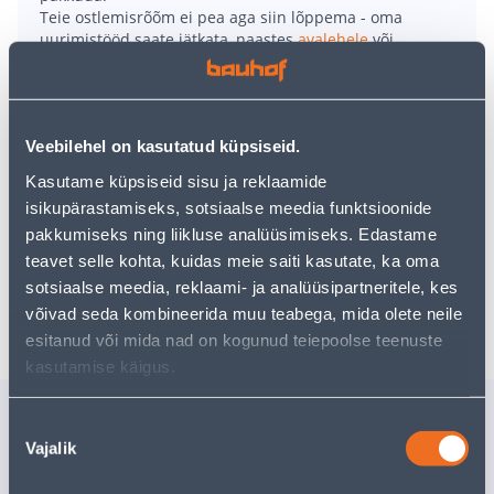
Teie ostlemisrõõm ei pea aga siin lõppema - oma
uurimistööd saate jätkata, naastes
avalehele
või
kasutades meie võimsat otsingufunktsiooni, et leida
veelgi meelepärasemad valikuid. Head ostlemist!
Veebilehel on kasutatud küpsiseid.
• Ümbrispott on mõõtmetega Ø 24 x 22 cm.
• Värvus ookerkollane.
Kasutame küpsiseid sisu ja reklaamide
• Valmistatud terrakotast.
isikupärastamiseks, sotsiaalse meedia funktsioonide
• 14-päevane tagastusõigus.
pakkumiseks ning liikluse analüüsimiseks. Edastame
teavet selle kohta, kuidas meie saiti kasutate, ka oma
sotsiaalse meedia, reklaami- ja analüüsipartneritele, kes
Tarne pole võimalik
võivad seda kombineerida muu teabega, mida olete neile
esitanud või mida nad on kogunud teiepoolse teenuste
kasutamise käigus.
Sarnased tooted
Nõusoleku
ÜMBRISPOTT MICA
LILLEPOT
Vajalik
valik
TUSCA LÄIKIV SININE
PROSPER
25X28CM
RUUT M