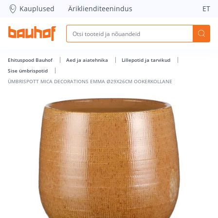
ÜMBRISPOTT MICA DECORATIONS EMMA Ø29X26CM OOKERKO
Kauplused
Äriklienditeenindus
ET
Ehituspood Bauhof
Aed ja aiatehnika
Lillepotid ja tarvikud
Sise ümbrispotid
ÜMBRISPOTT MICA DECORATIONS EMMA Ø29X26CM OOKERKOLLANE