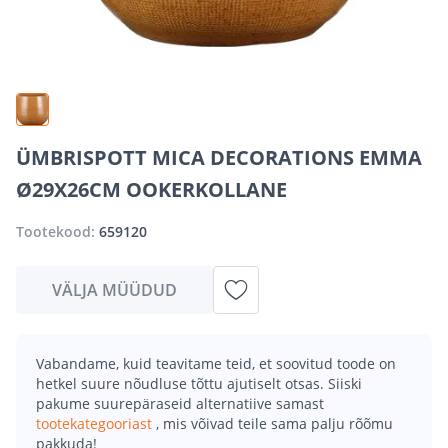
ÜMBRISPOTT MICA DECORATIONS EMMA
Ø29X26CM OOKERKOLLANE
Tootekood:
659120
VÄLJA MÜÜDUD
Vabandame, kuid teavitame teid, et soovitud toode on
hetkel suure nõudluse tõttu ajutiselt otsas. Siiski
pakume suurepäraseid alternatiive samast
tootekategooriast
, mis võivad teile sama palju rõõmu
pakkuda!