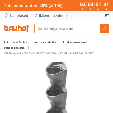
VERTIKAALAIANDUSE KOMPLEKT GARDENA NATURE UP! NUR
02
03
51
30
Tuhanded tooted -40% (al 10€)
P
T
MIN
S
Kauplused
Äriklienditeenindus
ET
Ehituspood Bauhof
Aed ja aiatehnika
Ettekasvatusalused
Potid ja kassetid
VERTIKAALAIANDUSE KOMPLEKT GARDENA NATURE UP! NURGAELEMENT