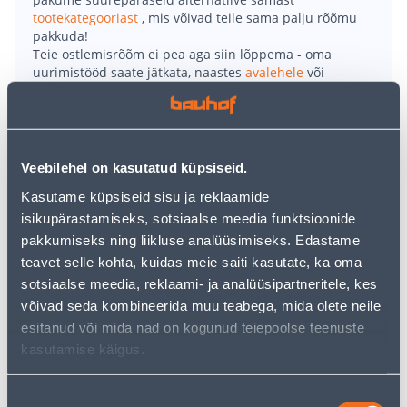
tootekategooriast
, mis võivad teile sama palju rõõmu
pakkuda!
Teie ostlemisrõõm ei pea aga siin lõppema - oma
uurimistööd saate jätkata, naastes
avalehele
või
kasutades meie võimsat otsingufunktsiooni, et leida
veelgi meelepärasemad valikuid. Head ostlemist!
• Vertikaalaiandus on paindlik süsteem, mis võimaldab
Veebilehel on kasutatud küpsiseid.
muuta igavad seinad tõeliseks pilgupüüdjaks,
Kasutame küpsiseid sisu ja reklaamide
kasutades selleks lilli, ürte või köögivilju.
isikupärastamiseks, sotsiaalse meedia funktsioonide
• Ilmastikukindlast plastist istutuspottidega süsteem
pakkumiseks ning liikluse analüüsimiseks. Edastame
on modulaarne ning seda saab laiendada ja ühendada
teavet selle kohta, kuidas meie saiti kasutate, ka oma
tööriistu kasutamata.
sotsiaalse meedia, reklaami- ja analüüsipartneritele, kes
• Seinaelemendid võivad seista põrandal, aga võib ka
võivad seda kombineerida muu teabega, mida olete neile
riputada tugevalt seinale.
esitanud või mida nad on kogunud teiepoolse teenuste
• 14-päevane tagastusõigus.
kasutamise käigus.
Tarne pole võimalik
Nõusoleku