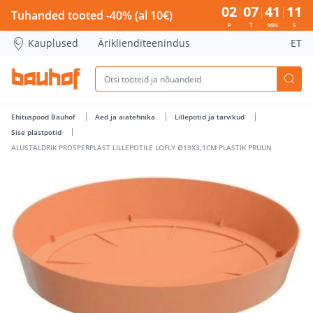
ALUSTALDRIK PROSPERPLAST LILLEPOTILE LOFLY Ø19X3,1CM
02
07
41
11
Tuhanded tooted -40% (al 10€)
P
T
MIN
S
Kauplused
Äriklienditeenindus
ET
Ehituspood Bauhof
Aed ja aiatehnika
Lillepotid ja tarvikud
Sise plastpotid
ALUSTALDRIK PROSPERPLAST LILLEPOTILE LOFLY Ø19X3,1CM PLASTIK PRUUN