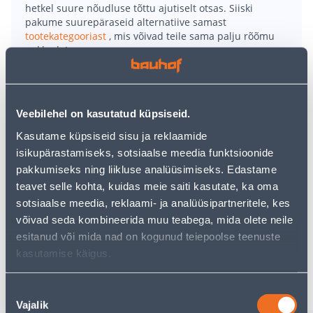
hetkel suure nõudluse tõttu ajutiselt otsas. Siiski
pakume suurepäraseid alternatiive samast
tootekategooriast
, mis võivad teile sama palju rõõmu
pakkuda!
Teie ostlemisrõõm ei pea aga siin lõppema - oma
uurimistööd saate jätkata, naastes
avalehele
või
kasutades meie võimsat otsingufunktsiooni, et leida
veelgi meelepärasemad valikuid. Head ostlemist!
Veebilehel on kasutatud küpsiseid.
Kasutame küpsiseid sisu ja reklaamide
• Plastikust alustaldrik pruuni värvusega ja
isikupärastamiseks, sotsiaalse meedia funktsioonide
mõõtmetega Ø 19 x 3,1 cm.
pakkumiseks ning liikluse analüüsimiseks. Edastame
• Kasutamiseks nii sise- kui välistingimustes.
teavet selle kohta, kuidas meie saiti kasutate, ka oma
• Külmakindel ja peab vastu UV-kiirgusele.
sotsiaalse meedia, reklaami- ja analüüsipartneritele, kes
• 14-päevane tagastusõigus.
võivad seda kombineerida muu teabega, mida olete neile
esitanud või mida nad on kogunud teiepoolse teenuste
kasutamise käigus.
Tarne pole võimalik
Nõusoleku
Vajalik
valik