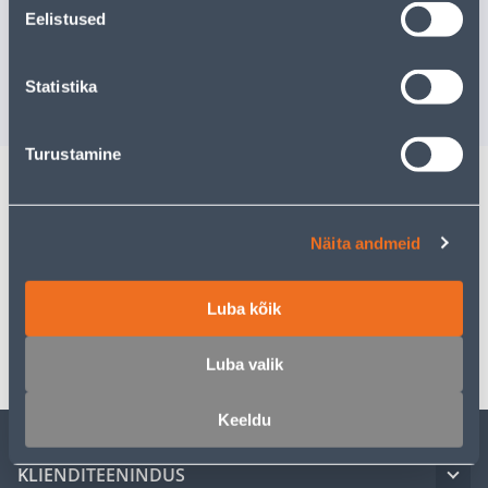
TERAS
Eelistused
Tarne pole võimalik
Tarne pole v
Statistika
VÄLJA MÜÜDUD
VÄ
Turustamine
Kirjeldus
Näita andmeid
Spetsifikatsioon
Luba kõik
Transport
Luba valik
Keeldu
KLIENDITEENINDUS