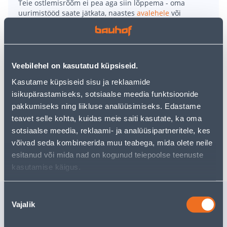
Teie ostlemisrõõm ei pea aga siin lõppema - oma
uurimistööd saate jätkata, naastes
avalehele
või
kasutades meie võimsat otsingufunktsiooni, et leida
veelgi meelepärasemad valikuid. Head ostlemist!
• Trapi haisuklapp Ø 150 mm.
Veebilehel on kasutatud küpsiseid.
• Haiguklapp takistab trapi kuivamist ruumides, kus
Kasutame küpsiseid sisu ja reklaamide
trappi kasutatakse harva.
isikupärastamiseks, sotsiaalse meedia funktsioonide
• Klapp on vedruga suletud isegi kui vett trapis ei ole.
pakkumiseks ning liikluse analüüsimiseks. Edastame
• 14-päevane tagastusõigus.
teavet selle kohta, kuidas meie saiti kasutate, ka oma
sotsiaalse meedia, reklaami- ja analüüsipartneritele, kes
võivad seda kombineerida muu teabega, mida olete neile
Tarne pole võimalik
esitanud või mida nad on kogunud teiepoolse teenuste
kasutamise käigus.
Nõusoleku
Sarnased tooted
Vajalik
valik
TRAPIKAAS UPONOR
TRAPI T
Ø150MM ROOSTEVABA
UPONOR