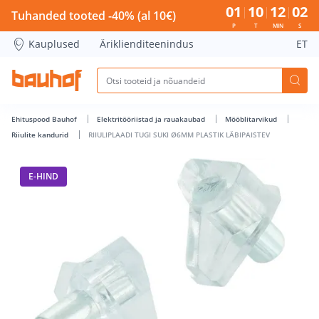
RIIULIPLAADI TUGI SUKI Ø6MM PLASTIK LÄBIPAISTEV - Bauho
01
10
12
02
Tuhanded tooted -40% (al 10€)
P
T
MIN
S
Kauplused
Äriklienditeenindus
ET
Ehituspood Bauhof
Elektritööriistad ja rauakaubad
Mööblitarvikud
Riiulite kandurid
RIIULIPLAADI TUGI SUKI Ø6MM PLASTIK LÄBIPAISTEV
E-HIND