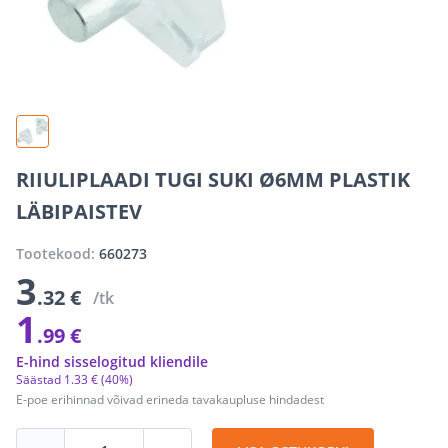
RIIULIPLAADI TUGI SUKI Ø6MM PLASTIK
LÄBIPAISTEV
Tootekood:
660273
3
.32 €
/tk
1
.99 €
E-hind sisselogitud kliendile
Säästad
1
.
33 €
(40%)
E-poe erihinnad võivad erineda tavakaupluse hindadest