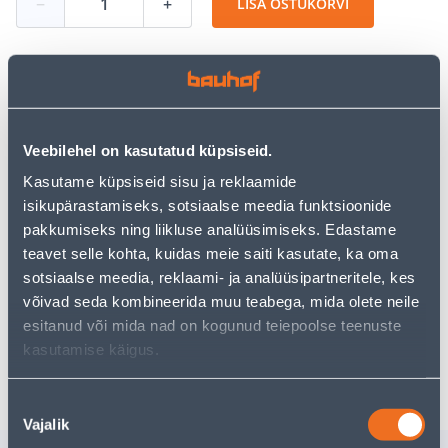
−
+
LISA OSTUKORVI
Vaata saadavust
Veebilehel on kasutatud küpsiseid.
• Plastikust riiuliplaadi tugi läbimõõduga 6 mm.
Kasutame küpsiseid sisu ja reklaamide
• Läbipaistev.
isikupärastamiseks, sotsiaalse meedia funktsioonide
• 14-päevane tagastusõigus.
pakkumiseks ning liikluse analüüsimiseks. Edastame
teavet selle kohta, kuidas meie saiti kasutate, ka oma
sotsiaalse meedia, reklaami- ja analüüsipartneritele, kes
Eeldatav kojuvedu 3,69 € al. 2-5 tööpäeva
võivad seda kombineerida muu teabega, mida olete neile
Tarne pakiautomaati al. 2,29 € al. 2-5 tööpäeva
esitanud või mida nad on kogunud teiepoolse teenuste
kasutamise käigus.
Poest kätte, alates 09.08.2026
Nõusoleku
Vajalik
valik