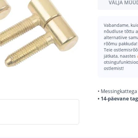
VÄLJA MÜÜ
Vabandame, kuid 
nõudluse tõttu a
alternatiive sa
rõõmu pakkuda!
Teie ostlemisrõ
jätkata, naastes
otsingufunktsioo
ostlemist!
• Messingkattega
• 14-päevane ta