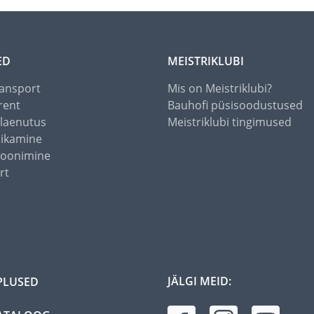
ED
MEISTRIKLUBI
ansport
Mis on Meistriklubi?
rent
Bauhofi püsisoodustused
alaenutus
Meistriklubi tingimused
õikamine
toonimine
rt
JÄLGI MEID:
PLUSED