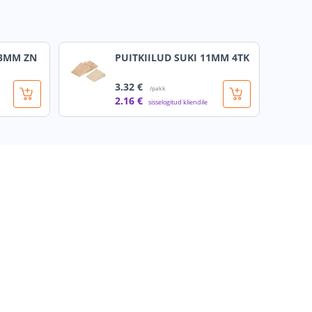
13MM ZN
PUITKIILUD SUKI 11MM 4TK
3
.32 €
/pakk
2
.16 €
sisselogitud kliendile