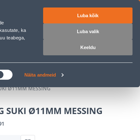
Luba kõik
ET
RU
EN
de
kasutate, ka
Luba valik
muu teabega,
 sisse
Ostunimekiri
Ostukorv
Keeldu
ÄRELMAKS
MEISTRIKLUBI
BLOGI
Näita andmeid
UKI Ø11MM MESSING
G SUKI Ø11MM MESSING
91