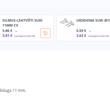
SILMUS-LEHTVÕTI SUKI
UKSEHING SUKI Ø
11MM CV
5
.86 €
5
.59 €
/tk
/tk
3
.81 €
3
.63 €
sisselogitud kliendile
sisselogitud kliendile
mõõduga 11 mm.