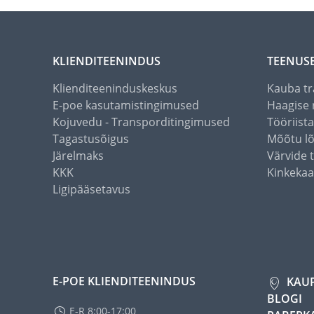
KLIENDITEENINDUS
TEENUS
Klienditeeninduskeskus
Kauba tr
E-poe kasutamistingimused
Haagise 
Kojuvedu - Transporditingimused
Tööriist
Tagastusõigus
Mõõtu l
Järelmaks
Värvide 
KKK
Kinkekaa
Ligipääsetavus
E-POE KLIENDITEENINDUS
KAU
BLOGI
E-R 8:00-17:00