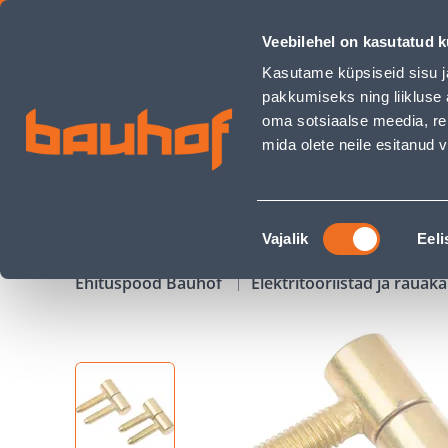
UKSEHING SUKI Ø11MM MESSING - Bauhof has loaded
Veebilehel on kasutatud k
Kauplused
Äriklienditeenindus
Klienditeeni
Kasutame küpsiseid sisu j
pakkumiseks ning liikluse 
oma sotsiaalse meedia, re
mida olete neile esitanud
TOOTED
KAMPAANIAD
Nõusoleku
Vajalik
Eeli
valik
Ehituspood Bauhof
Elektritööriistad ja raua