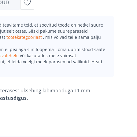
DUD
teavitame teid, et soovitud toode on hetkel suure
jutiselt otsas. Siiski pakume suurepäraseid
mast
tootekategooriast
, mis võivad teile sama palju
õm ei pea aga siin lõppema - oma uurimistööd saate
avalehele
või kasutades meie võimsat
ni, et leida veelgi meelepärasemad valikuid. Head
 terasest uksehing läbimõõduga 11 mm.
gastusõigus.