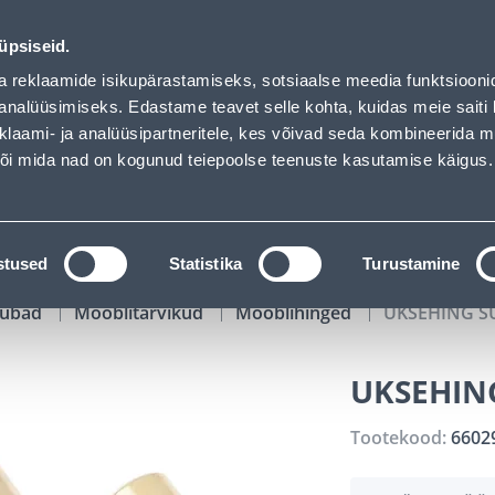
00
20
22
03
Kuni 20% LISAKS koodiga!
P
T
MIN
S
üpsiseid.
ndus
Teenused
Karjäärileht
a reklaamide isikupärastamiseks, sotsiaalse meedia funktsiooni
analüüsimiseks. Edastame teavet selle kohta, kuidas meie saiti 
klaami- ja analüüsipartneritele, kes võivad seda kombineerida 
OTSI
Logi
 või mida nad on kogunud teiepoolse teenuste kasutamise käigus.
KATALOOGID
TÖÖRIISTALAENUTUS
J
stused
Statistika
Turustamine
kaubad
Mööblitarvikud
Mööblihinged
UKSEHING S
UKSEHIN
Tootekood:
6602