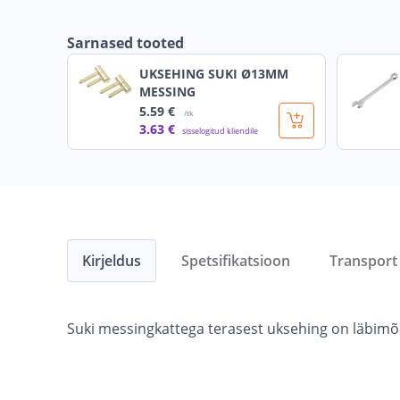
Sarnased tooted
UKSEHING SUKI Ø13MM
MESSING
5
.59 €
/tk
3
.63 €
sisselogitud kliendile
Kirjeldus
Spetsifikatsioon
Transport
Suki messingkattega terasest uksehing on läbi