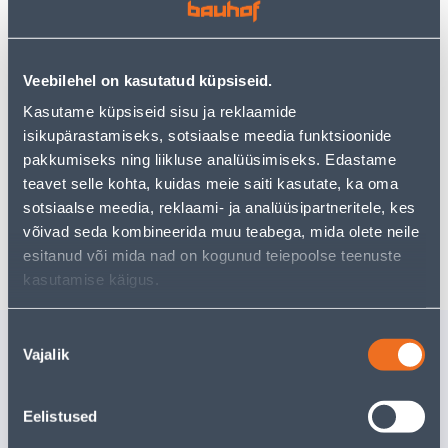
Teie ostlemisrõõm ei pea aga siin lõppema - oma
uurimistööd saate jätkata, naastes
avalehele
või
kasutades meie võimsat otsingufunktsiooni, et leida
veelgi meelepärasemad valikuid. Head ostlemist!
Veebilehel on kasutatud küpsiseid.
Kasutame küpsiseid sisu ja reklaamide
• Ühenduskruvi M6 suurusega 39-45 mm.
isikupärastamiseks, sotsiaalse meedia funktsioonide
• Pruuni värvi.
pakkumiseks ning liikluse analüüsimiseks. Edastame
• 14-päevane tagastusõigus.
teavet selle kohta, kuidas meie saiti kasutate, ka oma
sotsiaalse meedia, reklaami- ja analüüsipartneritele, kes
võivad seda kombineerida muu teabega, mida olete neile
Tarne pole võimalik
esitanud või mida nad on kogunud teiepoolse teenuste
kasutamise käigus.
Nõusoleku
Sarnased tooted
Vajalik
valik
MÖÖBLI ÜHENDUSKRUVI
HINGEKR
SUKI M6X50MM
6,3X11MM
5
.72 €
3
.99 €
Eelistused
/tk
/tk
3
.43 €
2
.39 €