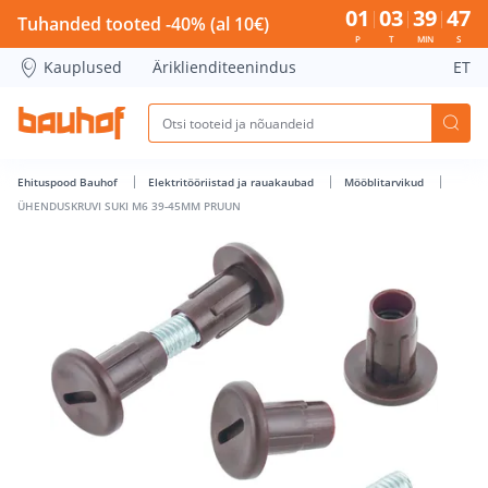
ÜHENDUSKRUVI SUKI M6 39-45MM PRUUN - Bauhof has lo
01
03
39
46
Tuhanded tooted -40% (al 10€)
P
T
MIN
S
Kauplused
Äriklienditeenindus
ET
Ehituspood Bauhof
Elektritööriistad ja rauakaubad
Mööblitarvikud
ÜHENDUSKRUVI SUKI M6 39-45MM PRUUN