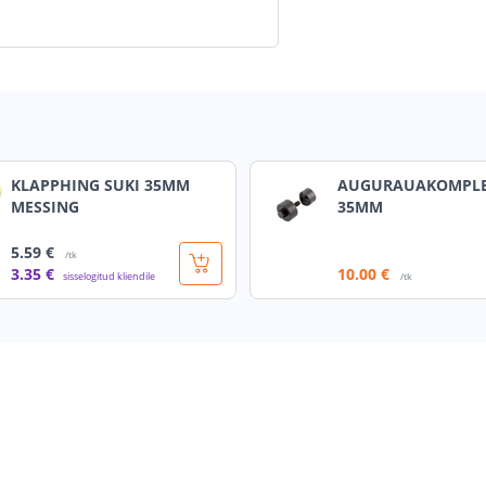
KLAPPHING SUKI 35MM
AUGURAUAKOMPLE
MESSING
35MM
5
.59 €
/tk
3
.35 €
10
.00 €
sisselogitud kliendile
/tk