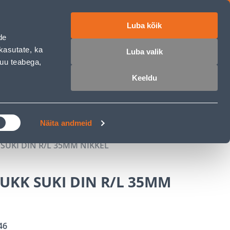
Luba kõik
ET
RU
EN
de
kasutate, ka
Luba valik
muu teabega,
 sisse
Ostunimekiri
Ostukorv
Keeldu
ÄRELMAKS
MEISTRIKLUBI
BLOGI
Näita andmeid
SUKI DIN R/L 35MM NIKKEL
UKK SUKI DIN R/L 35MM
46