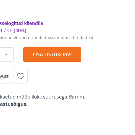
sselogitud kliendile
3
.
73 €
(40%)
hinnad võivad erineda tavakaupluse hindadest
+
LISA OSTUKORVI
vust
ga kaetud mööblilukk suurusega 35 mm.
gastusõigus.