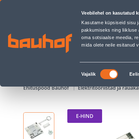
MÖÖBLILUKK SUKI DIN R/L 35MM NIKKEL - Bauhof has load
Veebilehel on kasutatud k
Kauplused
Äriklienditeenindus
Klienditeeni
Kasutame küpsiseid sisu j
pakkumiseks ning liikluse 
oma sotsiaalse meedia, re
mida olete neile esitanud
TOOTED
KAMPAANIAD
Nõusoleku
Vajalik
Eeli
valik
Ehituspood Bauhof
Elektritööriistad ja raua
E-HIND