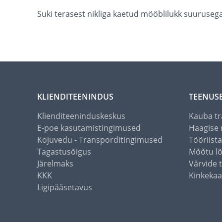
Suki terasest nikliga kaetud mööblilukk suuruse
KLIENDITEENINDUS
TEENUS
Klienditeeninduskeskus
Kauba tr
E-poe kasutamistingimused
Haagise 
Kojuvedu - Transporditingimused
Tööriist
Tagastusõigus
Mõõtu l
Järelmaks
Värvide 
KKK
Kinkekaa
Ligipääsetavus