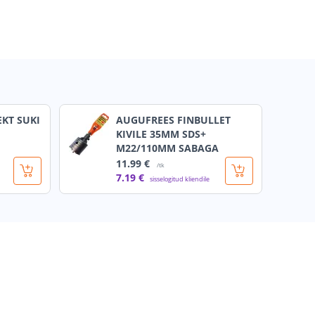
KT SUKI
AUGUFREES FINBULLET
KIVILE 35MM SDS+
M22/110MM SABAGA
11
.99 €
/tk
7
.19 €
sisselogitud kliendile