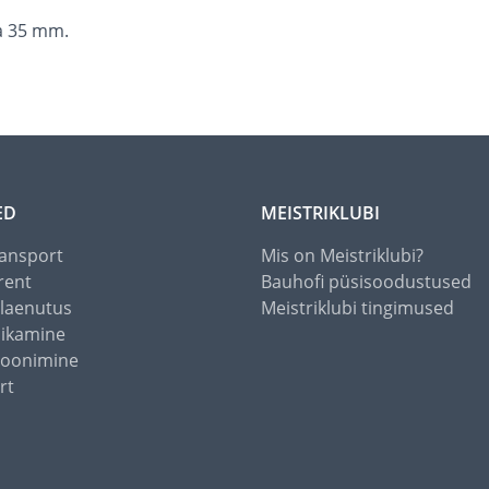
ga 35 mm.
ED
MEISTRIKLUBI
ansport
Mis on Meistriklubi?
rent
Bauhofi püsisoodustused
alaenutus
Meistriklubi tingimused
õikamine
toonimine
rt