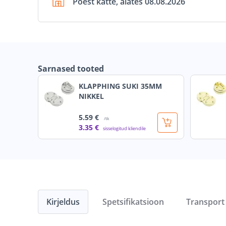
Poest kätte, alates 08.08.2026
Sarnased tooted
KLAPPHING SUKI 35MM
NIKKEL
5
.59 €
/tk
3
.35 €
sisselogitud kliendile
Kirjeldus
Spetsifikatsioon
Transport