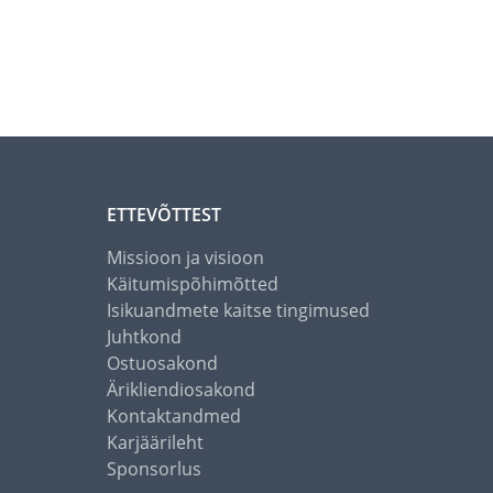
ETTEVÕTTEST
Missioon ja visioon
Käitumispõhimõtted
Isikuandmete kaitse tingimused
Juhtkond
Ostuosakond
Ärikliendiosakond
Kontaktandmed
Karjäärileht
Sponsorlus