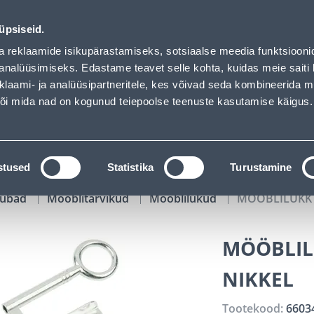
ed
02
07
53
16
Tuhanded tooted -40% (al 10€)
P
T
MIN
S
üpsiseid.
ndus
Teenused
Karjäärileht
a reklaamide isikupärastamiseks, sotsiaalse meedia funktsiooni
analüüsimiseks. Edastame teavet selle kohta, kuidas meie saiti 
klaami- ja analüüsipartneritele, kes võivad seda kombineerida 
OTSI
Logi
 või mida nad on kogunud teiepoolse teenuste kasutamise käigus.
KATALOOGID
TÖÖRIISTALAENUTUS
J
stused
Statistika
Turustamine
kaubad
Mööblitarvikud
Mööblilukud
MÖÖBLILUKK 
MÖÖBLIL
NIKKEL
Tootekood:
6603