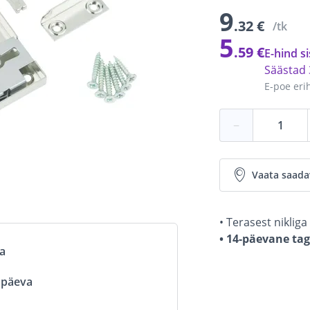
9
.32 €
/tk
5
.59 €
E-hind si
Säästad
E-poe eri
−
Vaata saada
• Terasest nikli
• 14-päevane ta
va
ööpäeva