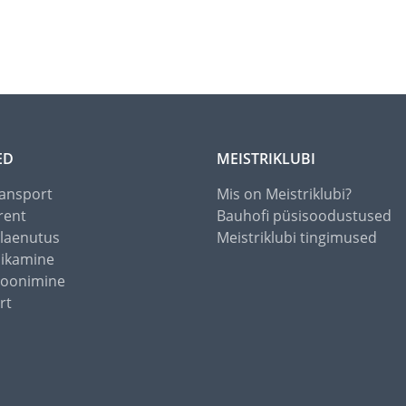
ED
MEISTRIKLUBI
ansport
Mis on Meistriklubi?
rent
Bauhofi püsisoodustused
alaenutus
Meistriklubi tingimused
õikamine
toonimine
rt