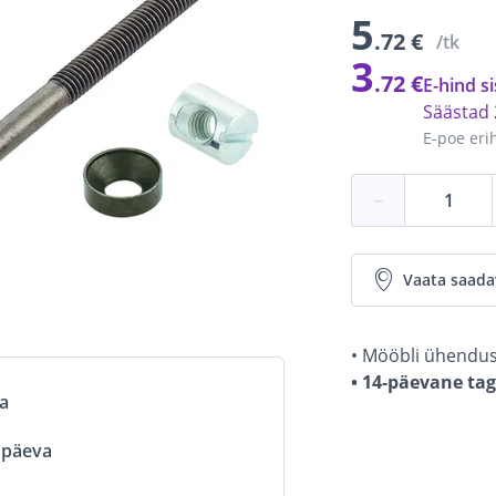
5
.72 €
/tk
3
.72 €
E-hind si
Säästad
E-poe eri
−
Vaata saada
• Mööbli ühendus
• 14-päevane ta
va
ööpäeva