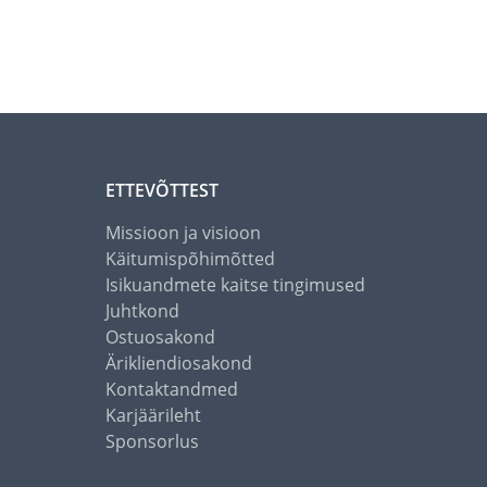
ETTEVÕTTEST
Missioon ja visioon
Käitumispõhimõtted
Isikuandmete kaitse tingimused
Juhtkond
Ostuosakond
Ärikliendiosakond
Kontaktandmed
Karjäärileht
Sponsorlus