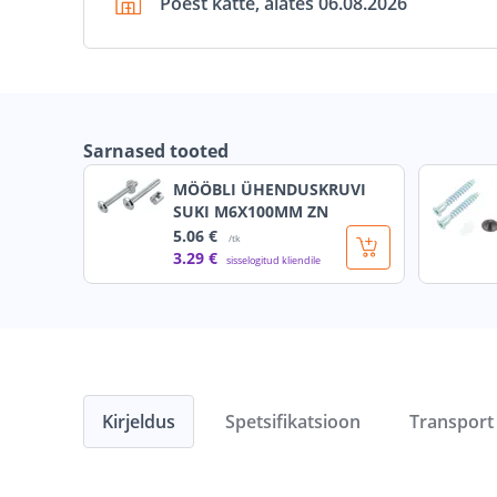
Poest kätte, alates 06.08.2026
Sarnased tooted
MÖÖBLI ÜHENDUSKRUVI
SUKI M6X100MM ZN
5
.06 €
/tk
3
.29 €
sisselogitud kliendile
Kirjeldus
Spetsifikatsioon
Transport