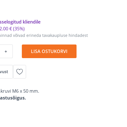
sselogitud kliendile
2
.
00 €
(35%)
hinnad võivad erineda tavakaupluse hindadest
+
LISA OSTUKORVI
vust
kruvi M6 x 50 mm.
gastusõigus.