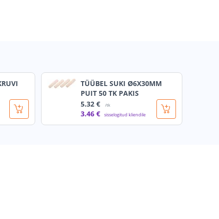
KRUVI
TÜÜBEL SUKI Ø6X30MM
PUIT 50 TK PAKIS
5
.32 €
/tk
3
.46 €
sisselogitud kliendile