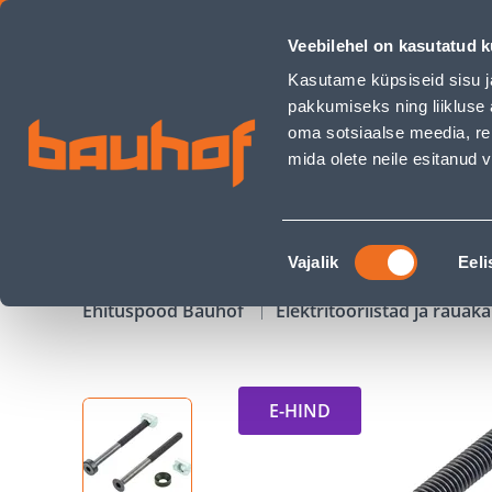
MÖÖBLI ÜHENDUSKRUVI SUKI M6X50MM - Bauhof has load
Veebilehel on kasutatud k
Kauplused
Äriklienditeenindus
Klienditeeni
Kasutame küpsiseid sisu j
pakkumiseks ning liikluse 
oma sotsiaalse meedia, re
mida olete neile esitanud
TOOTED
KAMPAANIAD
Nõusoleku
Vajalik
Eeli
valik
Ehituspood Bauhof
Elektritööriistad ja raua
E-HIND