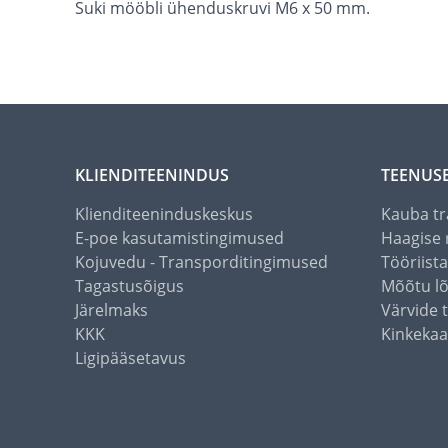
Suki mööbli ühenduskruvi M6 x 50 mm.
KLIENDITEENINDUS
TEENUS
Klienditeeninduskeskus
Kauba tr
E-poe kasutamistingimused
Haagise 
Kojuvedu - Transporditingimused
Tööriist
Tagastusõigus
Mõõtu l
Järelmaks
Värvide 
KKK
Kinkekaa
Ligipääsetavus