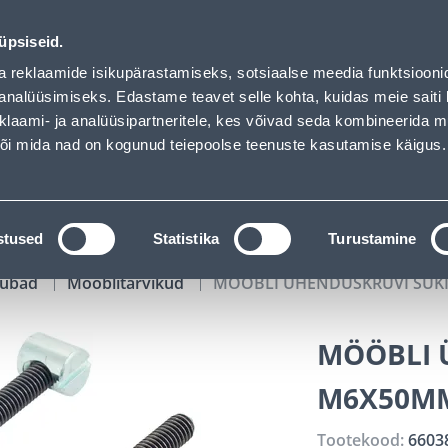
ed
00
07
33
41
Kuni 20% LISAKS koodiga!
P
T
MIN
S
üpsiseid.
ndus
Teenused
Karjäärileht
a reklaamide isikupärastamiseks, sotsiaalse meedia funktsiooni
analüüsimiseks. Edastame teavet selle kohta, kuidas meie saiti 
klaami- ja analüüsipartneritele, kes võivad seda kombineerida 
OTSI
Logi
 või mida nad on kogunud teiepoolse teenuste kasutamise käigus.
KATALOOGID
TÖÖRIISTALAENUTUS
J
stused
Statistika
Turustamine
kaubad
Mööblitarvikud
MÖÖBLI ÜHENDUSKRUVI SUK
MÖÖBLI 
M6X50M
Tootekood:
6603