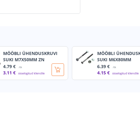
MÖÖBLI ÜHENDUSKRUVI
MÖÖBLI ÜHENDUS
SUKI M7X50MM ZN
SUKI M6X80MM
4
.79 €
6
.39 €
/tk
/tk
3
.11 €
4
.15 €
sisselogitud kliendile
sisselogitud kliendile