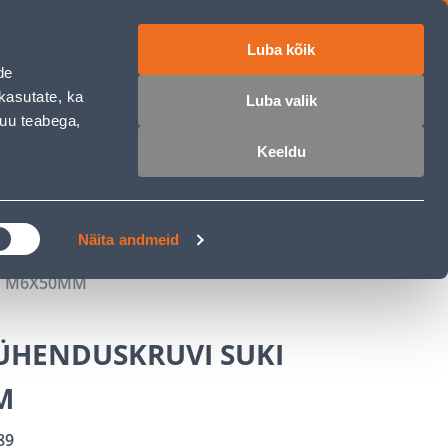
Luba kõik
ET
RU
EN
de
kasutate, ka
Luba valik
muu teabega,
 sisse
Ostunimekiri
Ostukorv
Keeldu
ÄRELMAKS
MEISTRIKLUBI
BLOGI
Näita andmeid
I M6X50MM
ÜHENDUSKRUVI SUKI
M
89